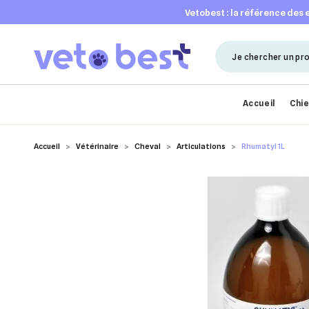
vetobest : la référence des
Accueil
Chi
Accueil
Vétérinaire
Cheval
Articulations
Rhumatyl 1L