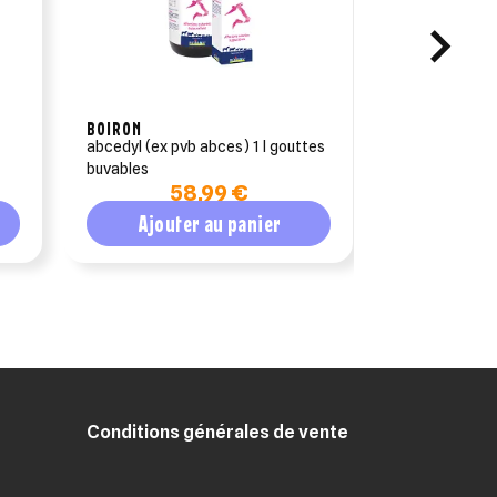
BOIRON
BOIRON
abcedyl (ex pvb abces) 1 l gouttes
bronchoryl 1litre (ex - pvb
buvables
respiratoire) 
58,99 €
5
respiratoires
Ajouter au panier
Ajout
Conditions générales de vente