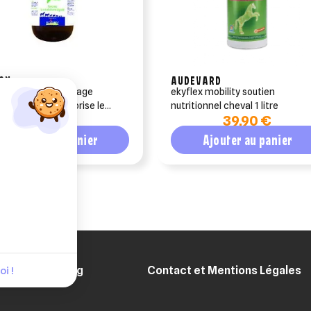
ON
AUDEVARD
osyl (ex-pvb drainage
ekyflex mobility soutien
) 1 litre - favorise le
nutritionnel cheval 1 litre
58,99 €
39,90 €
bolisme digestif
Ajouter au panier
Ajouter au panier
Blog
Contact et Mentions Légales
i !