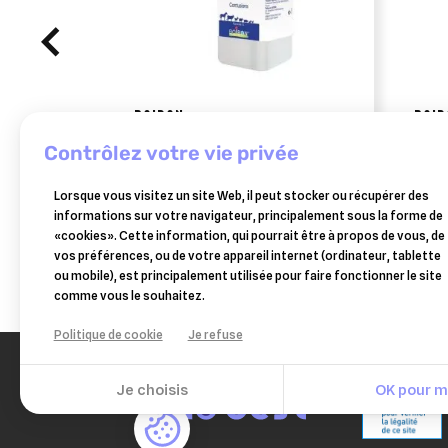
BOIRON
BOIR
traumasedyl 1 litre solution
drain
contrôlez votre vie privée
buvable pour traumatismes
hépatique
58,99 €
méta
Lorsque vous visitez un site Web, il peut stocker ou récupérer des
Ajouter au panier
informations sur votre navigateur, principalement sous la forme de
«cookies». Cette information, qui pourrait être à propos de vous, de
vos préférences, ou de votre appareil internet (ordinateur, tablette
ou mobile), est principalement utilisée pour faire fonctionner le site
comme vous le souhaitez.
Politique de cookie
Je refuse
Je choisis
OK pour mo