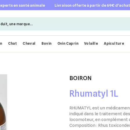
 experts en santé animale
livraison offerte à partir de 69€ d’acha
en
Chat
Cheval
Bovin
Ovin Caprin
Volaille
Apiculture
BOIRON
Rhumatyl 1L
RHUMATYL est un médicament
indiqué dans le traitement de
locomoteur, en complément du 
Composition : Rhus toxiconde