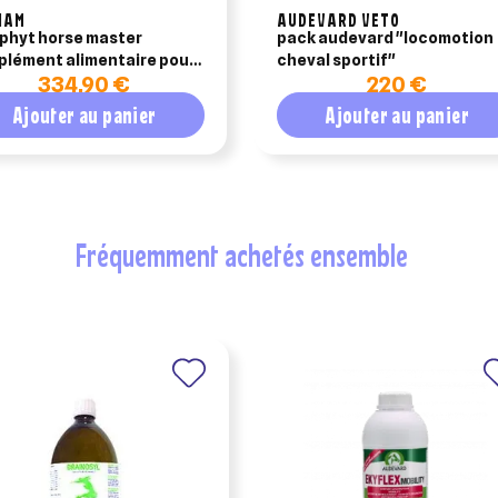
NAM
AUDEVARD VETO
phyt horse master
pack audevard "locomotion
lément alimentaire pour
cheval sportif"
334,90 €
220 €
outien locomoteur des
aux 5l
Ajouter au panier
Ajouter au panier
fréquemment achetés ensemble