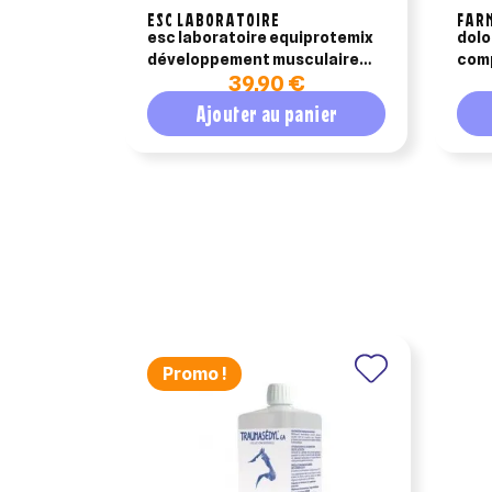
ESC LABORATOIRE
FAR
esc laboratoire equiprotemix
dolo
développement musculaire
comp
39,90 €
1,5kg
le s
chev
Ajouter au panier
Promo !