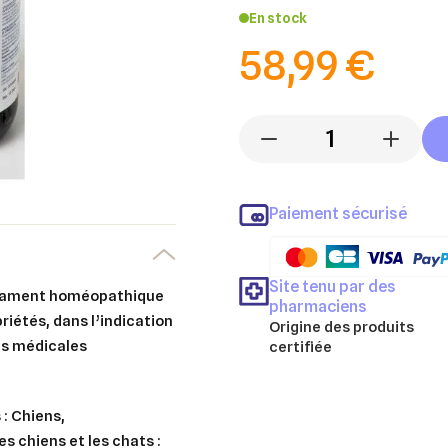
En stock
58,99 €
-
+
Paiement sécurisé
Site tenu par des
ament homéopathique
pharmaciens
riétés, dans l’indication
Origine des produits
es médicales
certifiée
 : Chiens,
es chiens et les chats :