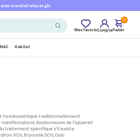
t avec mondial relay et gls
0
Mes favoris
Panier
Compte
NAC
Habitat
 homéopathique traditionnellement
s manifestations douloureuses de l'appareil
traitement spécifique s'il existe.
ndron 5CH, Bryonnia 5CH, Dulc