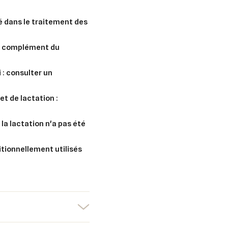
é dans le traitement des
en complément du
 : consulter un
 et de
lactation
:
 la
lactation
n'a pas été
ionnellement utilisés
er une liste d'envies
nnexion