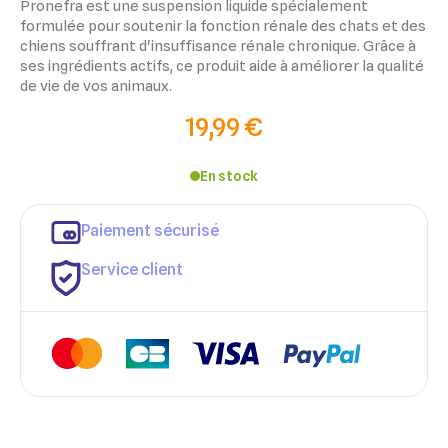
Pronefra est une suspension liquide spécialement
formulée pour soutenir la fonction rénale des chats et des
chiens souffrant d'insuffisance rénale chronique. Grâce à
ses ingrédients actifs, ce produit aide à améliorer la qualité
de vie de vos animaux.
19,99 €
En stock
Paiement sécurisé
Service client
×
×
Connexion
Créer une liste d'envies