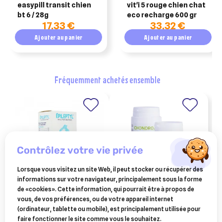
easypill transit chien
vit'i 5 rouge chien chat
bt 6 / 28g
eco recharge 600 gr
17,33 €
33,32 €
Ajouter au panier
Ajouter au panier
fréquemment achetés ensemble
contrôlez votre vie privée
Lorsque vous visitez un site Web, il peut stocker ou récupérer des
informations sur votre navigateur, principalement sous la forme
de «cookies». Cette information, qui pourrait être à propos de
BOIRON
GREENVET
vous, de vos préférences, ou de votre appareil internet
boiron épileptyl solution
chondro-b comprimés –
(ordinateur, tablette ou mobile), est principalement utilisée pour
buvable flacon 30ml
green vet – boîte de 90
11,90 €
29,89 €
faire fonctionner le site comme vous le souhaitez.
comprimés – chien et chat