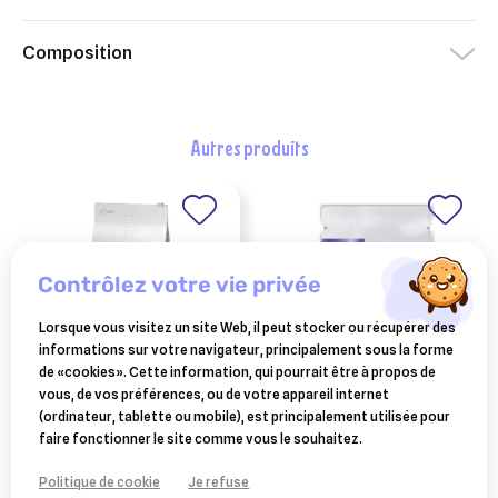
Composition
autres produits
contrôlez votre vie privée
Lorsque vous visitez un site Web, il peut stocker ou récupérer des
informations sur votre navigateur, principalement sous la forme
de «cookies». Cette information, qui pourrait être à propos de
vous, de vos préférences, ou de votre appareil internet
ADVANCE-AFFINITY
PURINA
(ordinateur, tablette ou mobile), est principalement utilisée pour
advance veterinary
purina pro plan chaton
faire fonctionner le site comme vous le souhaitez.
diets weight balance
kitten nutrisavour
61,24 €
35,05 €
chien medium/maxi
dinde en sauce 26x85g
Politique de cookie
Je refuse
12kg
Ajouter au panier
Ajouter au panier