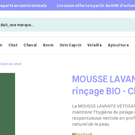
 experts en santé animale
livraison offerte à partir de 69€ d’acha
en
Chat
Cheval
Bovin
Ovin Caprin
Volaille
Apiculture
Chien et chat
MOUSSE LAVAN
rinçage BIO - C
La MOUSSE LAVANTE VÉTOSAN e
maintenir l'hygiène du pelage 
respectueuse nettoie en profo
naturel de la peau.
En stock