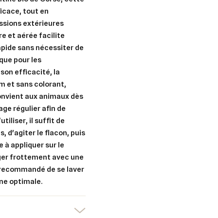
icace, tout en
ssions extérieures
e et aérée facilite
apide sans nécessiter de
ique pour les
er une liste d'envies
son efficacité, la
nnexion
m et sans colorant,
uter à ma liste d'envies
e la liste d'envies
convient aux animaux dès
devez être connecté pour ajouter des produits à votre liste d'envies.
age régulier afin de
tiliser, il suffit de
Créer une nouvelle liste
, d'agiter le flacon, puis
nuler
Connexion
 à appliquer sur le
nuler
Créer une liste d'envies
éger frottement avec une
t recommandé de se laver
ène optimale.