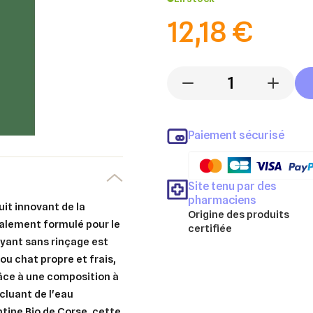
12,18 €
-
+
Paiement sécurisé
Site tenu par des
pharmaciens
t innovant de la
Origine des produits
alement formulé pour le
certifiée
yant sans rinçage est
ou chat propre et frais,
râce à une composition à
ncluant de l'eau
ntine Bio de Corse, cette