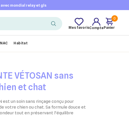
t avec mondial relay et gls
0
Mes favoris
Panier
Compte
NAC
Habitat
TE VÉTOSAN sans
hien et chat
st un soin sans rinçage conçu pour
de votre chien ou chat. Sa formule douce et
ndeur tout en préservant l'équilibre