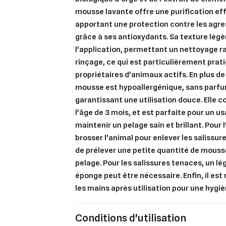
mousse lavante offre une purification eff
apportant une protection contre les agre
grâce à ses antioxydants. Sa texture légèr
l'application, permettant un nettoyage r
rinçage, ce qui est particulièrement prat
Cré
propriétaires d'animaux actifs. En plus de 
Co
mousse est hypoallergénique, sans parfu
Ajo
Nom d
garantissant une utilisation douce. Elle 
Vous 
l'âge de 3 mois, et est parfaite pour un us
add_circle_outline
maintenir un pelage sain et brillant. Pour l'u
brosser l'animal pour enlever les salissures
An
de prélever une petite quantité de mousse
An
pelage. Pour les salissures tenaces, un l
éponge peut être nécessaire. Enfin, il es
les mains après utilisation pour une hygi
Conditions d'utilisation