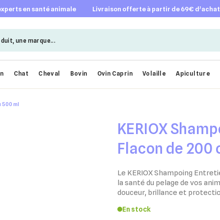
 experts en santé animale
livraison offerte à partir de 69€ d’acha
en
Chat
Cheval
Bovin
Ovin Caprin
Volaille
Apiculture
 500 ml
KERIOX Shampo
Flacon de 200 
Le KERIOX Shampoing Entretien
la santé du pelage de vos anima
douceur, brillance et protecti
En stock