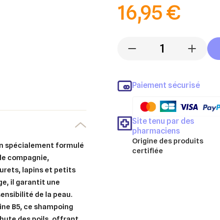
16,95 €
-
+
Paiement sécurisé
Site tenu par des
pharmaciens
Origine des produits
in spécialement formulé
certifiée
 de compagnie,
rets, lapins et petits
e, il garantit une
nsibilité de la peau.
mine B5, ce shampoing
chute des poils, offrant