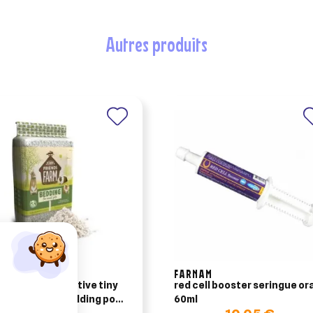
autres produits
FARNAM
ère science selective tiny
red cell booster seringue or
nds farm eco bedding pour
60ml