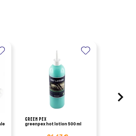
GREEN PEX
GREEN PEX
ale
greenpex hot lotion 500 ml
greenpex qui