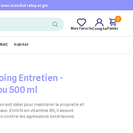
t avec mondial relay et gls
0
Mes favoris
Panier
Compte
NAC
Habitat
ing Entretien -
ou 500 ml
 est idéal pour maintenir la propreté et
ux. Enrichi en vitamine B5, il assure
on contre les agressions extérieures.