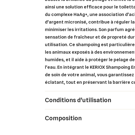
ainsi une solution efficace pour le toilett
du complexe HaAg+, une association d'ac
Cré
Co
d'argent micronisé, contribue à réguler la
minimiser les irritations. Son parfum agré
Ajo
Nom d
Vous 
sensation de fraîcheur et de propreté du
utilisation. Ce shampoing est particuli
add_circle_outline
les animaux exposés à des environnemen
humides, et il aide à protéger le pelage 
An
An
l'eau. En intégrant le KERIOX Shampoing E
de soin de votre animal, vous garantissez
éclatant, tout en préservant la barrière 
Conditions d'utilisation
Composition