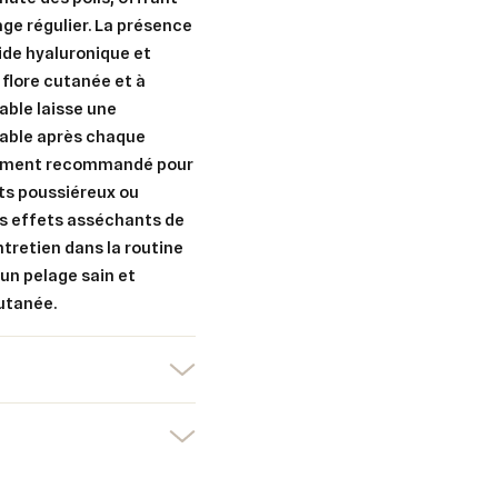
age régulier. La présence
ide hyaluronique et
er une liste d'envies
nnexion
 flore cutanée et à
able laisse une
uter à ma liste d'envies
e la liste d'envies
devez être connecté pour ajouter des produits à votre liste d'envies.
rable après chaque
èrement recommandé pour
Créer une nouvelle liste
ts poussiéreux ou
des effets asséchants de
nuler
Connexion
nuler
Créer une liste d'envies
ntretien dans la routine
 un pelage sain et
cutanée.