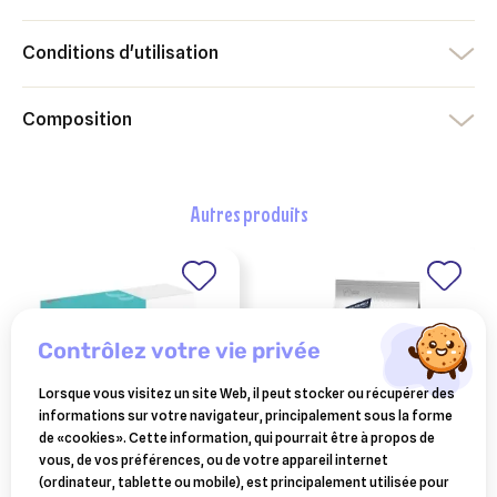
Conditions d'utilisation
Composition
autres produits
contrôlez votre vie privée
Lorsque vous visitez un site Web, il peut stocker ou récupérer des
informations sur votre navigateur, principalement sous la forme
de «cookies». Cette information, qui pourrait être à propos de
vous, de vos préférences, ou de votre appareil internet
c for phos+ : 6 bolus
croquettes advance
(ordinateur, tablette ou mobile), est principalement utilisée pour
pour la gestion de
veterinary diets