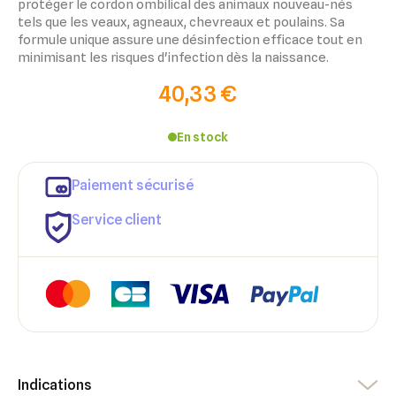
protéger le cordon ombilical des animaux nouveau-nés
tels que les veaux, agneaux, chevreaux et poulains. Sa
formule unique assure une désinfection efficace tout en
minimisant les risques d'infection dès la naissance.
40,33 €
En stock
×
Paiement sécurisé
×
Connexion
Créer une liste d'envies
Service client
×
Ajouter à ma liste d'envies
Vous devez être connecté pour ajouter des produits à votre
Nom de la liste d'envies
liste d'envies.
add_circle_outline
Créer une nouvelle liste
Annuler
Créer une liste d'envies
Annuler
Connexion
Indications