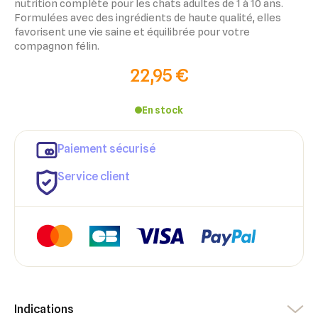
nutrition complète pour les chats adultes de 1 à 10 ans.
Formulées avec des ingrédients de haute qualité, elles
favorisent une vie saine et équilibrée pour votre
compagnon félin.
22,95 €
En stock
×
Paiement sécurisé
×
Connexion
Créer une liste d'envies
Service client
×
Ajouter à ma liste d'envies
Vous devez être connecté pour ajouter des produits à votre
Nom de la liste d'envies
liste d'envies.
add_circle_outline
Créer une nouvelle liste
Annuler
Créer une liste d'envies
Annuler
Connexion
Indications