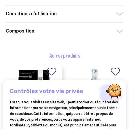
Conditions d'utilisation
Composition
autres produits
contrôlez votre vie privée
Lorsque vous visitez un site Web, il peut stocker ou récupérer des
informations sur votre navigateur, principalement sous la forme
de «cookies». Cette information, qui pourrait être à propos de
vous, de vos préférences, ou de votre appareil internet
PURINA
equistro betamag
(ordinateur, tablette ou mobile), est principalement utilisée pour
purina pro plan
forte 1l