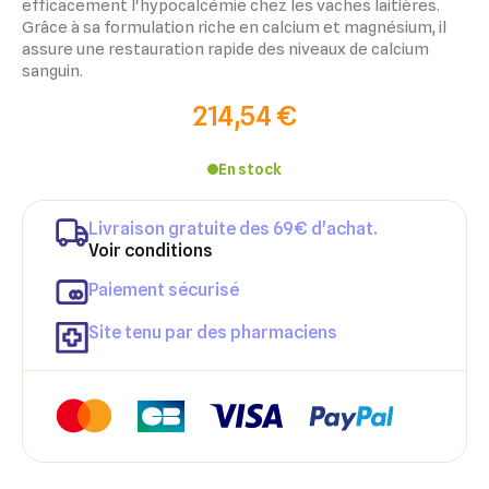
efficacement l'hypocalcémie chez les vaches laitières.
Grâce à sa formulation riche en calcium et magnésium, il
assure une restauration rapide des niveaux de calcium
sanguin.
214,54 €
En stock
Livraison gratuite des 69€ d'achat.
Voir conditions
×
×
Connexion
Créer une liste d'envies
Paiement sécurisé
×
Ajouter à ma liste d'envies
Site tenu par des pharmaciens
Vous devez être connecté pour ajouter des produits à votre
Nom de la liste d'envies
liste d'envies.
add_circle_outline
Créer une nouvelle liste
Annuler
Créer une liste d'envies
Annuler
Connexion