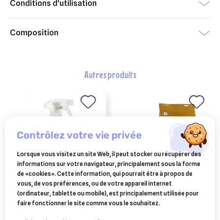
Conditions d'utilisation
Composition
autres produits
contrôlez votre vie privée
Lorsque vous visitez un site Web, il peut stocker ou récupérer des
informations sur votre navigateur, principalement sous la forme
de «cookies». Cette information, qui pourrait être à propos de
vous, de vos préférences, ou de votre appareil internet
ESC LABORATOIRE
SPECIFIC
(ordinateur, tablette ou mobile), est principalement utilisée pour
esc laboratoire
specific ccd struvite
faire fonctionner le site comme vous le souhaitez.
bacticrin lotion
management chien 7 kg
27,20 €
76,53 €
purifiante anti-