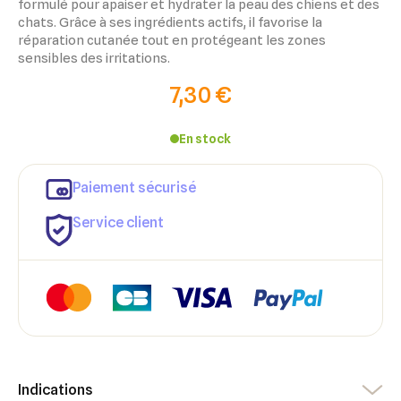
formulé pour apaiser et hydrater la peau des chiens et des
chats. Grâce à ses ingrédients actifs, il favorise la
réparation cutanée tout en protégeant les zones
sensibles des irritations.
7,30 €
En stock
×
Paiement sécurisé
×
Connexion
Créer une liste d'envies
Service client
×
Ajouter à ma liste d'envies
Vous devez être connecté pour ajouter des produits à votre
Nom de la liste d'envies
liste d'envies.
add_circle_outline
Créer une nouvelle liste
Annuler
Créer une liste d'envies
Annuler
Connexion
Indications