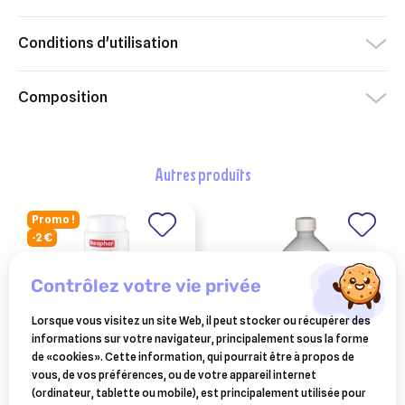
Conditions d'utilisation
Composition
autres produits
Promo !
-2 €
contrôlez votre vie privée
Lorsque vous visitez un site Web, il peut stocker ou récupérer des
informations sur votre navigateur, principalement sous la forme
de «cookies». Cette information, qui pourrait être à propos de
vous, de vos préférences, ou de votre appareil internet
BEAPHAR
saniterpen aérosol
(ordinateur, tablette ou mobile), est principalement utilisée pour
beaphar poudre
insecticide spécial