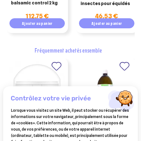
balsamic control 2 kg
insectes pour équidés
112,75 €
46,53 €
Ajouter au panier
Ajouter au panier
fréquemment achetés ensemble
contrôlez votre vie privée
Lorsque vous visitez un site Web, il peut stocker ou récupérer des
informations sur votre navigateur, principalement sous la forme
ESC LABORATOIRE
BOIRON
de «cookies». Cette information, qui pourrait être à propos de
esc laboratoire chardon-
drainosyl (ex-pvb drainage
vous, de vos préférences, ou de votre appareil internet
marie plante pure soutien
hépatique) 1 litre - favorise
(ordinateur, tablette ou mobile), est principalement utilisée pour
23,60 €
58,99 €
de foie 1kg
le métabolisme digestif