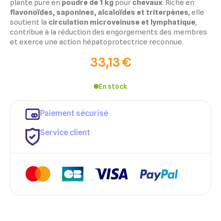
plante pure en
poudre de 1 kg
pour
chevaux
. Riche en
flavonoïdes, saponines, alcaloïdes et triterpènes
, elle
soutient la
circulation microveinuse et lymphatique
,
contribue à la réduction des engorgements des membres
et exerce une action hépatoprotectrice reconnue.
33,13 €
En stock
Paiement sécurisé
Service client
×
×
Connexion
Créer une liste d'envies