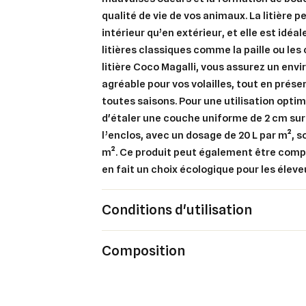
qualité de vie de vos animaux. La litière p
intérieur qu’en extérieur, et elle est idéa
Cré
litières classiques comme la paille ou les 
Co
litière Coco Magalli, vous assurez un env
agréable pour vos volailles, tout en prése
Ajo
Nom d
Vous 
toutes saisons. Pour une utilisation opti
d'étaler une couche uniforme de 2 cm sur l
add_circle_outline
l’enclos, avec un dosage de 20 L par m², so
m². Ce produit peut également être comp
An
An
en fait un choix écologique pour les éleve
Conditions d'utilisation
Composition