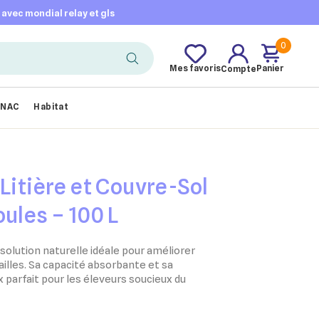
t avec mondial relay et gls
0
Mes favoris
Panier
Compte
NAC
Habitat
Litière et Couvre-Sol
ules – 100 L
 solution naturelle idéale pour améliorer
lailles. Sa capacité absorbante et sa
 parfait pour les éleveurs soucieux du