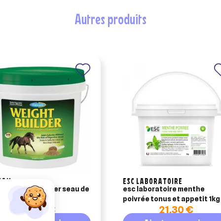
autres produits
NAM
ESC LABORATOIRE
am weight builder seau de
esc laboratoire menthe
g
poivrée tonus et appetit 1kg
60,89 €
21,30 €