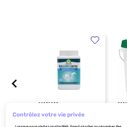
AUDEVARD
FAR
balsamic control 2 kg
farn
contrôlez votre vie privée
3.4k
112,75 €
Lorsque vous visitez un site Web, il peut stocker ou récupérer des