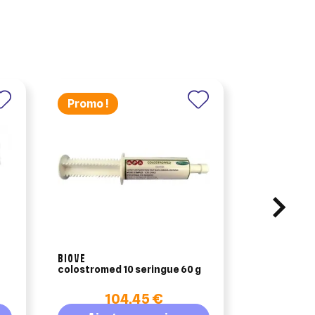
Promo !
BIOVE
colostromed 10 seringue 60 g
produit dés
bactéricide
104,45 €
1
services vé