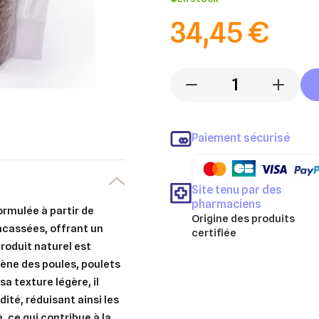
34,45 €
-
+
Paiement sécurisé
Site tenu par des
pharmaciens
formulée à partir de
Origine des produits
ncassées, offrant un
certifiée
roduit naturel est
ène des poules, poulets
sa texture légère, il
ité, réduisant ainsi les
 ce qui contribue à la