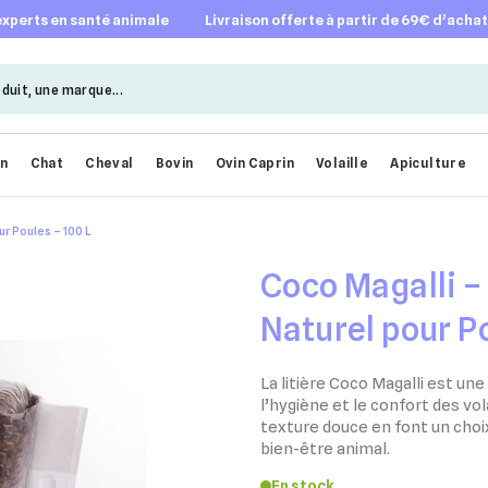
 experts en santé animale
livraison offerte à partir de 69€ d’acha
en
Chat
Cheval
Bovin
Ovin Caprin
Volaille
Apiculture
r Poules – 100 L
Coco Magalli – 
Naturel pour Po
La litière Coco Magalli est une
l’hygiène et le confort des vo
texture douce en font un choix
bien-être animal.
En stock