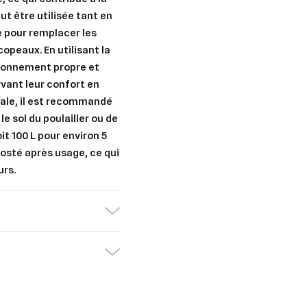
eut être utilisée tant en
le pour remplacer les
er une liste d'envies
copeaux. En utilisant la
nnexion
ironnement propre et
rvant leur confort en
uter à ma liste d'envies
e la liste d'envies
devez être connecté pour ajouter des produits à votre liste d'envies.
male, il est recommandé
e sol du poulailler ou de
Créer une nouvelle liste
it 100 L pour environ 5
osté après usage, ce qui
nuler
Connexion
nuler
Créer une liste d'envies
urs.