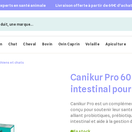
 experts en santé animale
livraison offerte à partir de 69€ d’acha
en
Chat
Cheval
Bovin
Ovin Caprin
Volaille
Apiculture
 chiens et chats
Canikur Pro 60
intestinal pour
Canikur Pro est un complément
conçu pour soutenir leur sant
alliant probiotiques, prébiotiqu
intestinal et aide à la gestion 
En stock