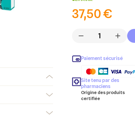
37,50 €
-
+
Paiement sécurisé
Site tenu par des
pharmaciens
Origine des produits
certifiée
er une liste d'envies
nnexion