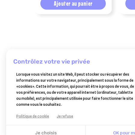
Ajouter au panier
contrôlez votre vie privée
Lorsque vous visitez un site Web, il peut stocker ou récupérer des
COOPHAVET
informations sur votre navigateur, principalement sous la forme de
sedochol
esc
«cookies». Cette information, qui pourrait être à propos de vous, de
gold
laboratoire
79,90 €
80,50 €
vos préférences, ou de votre appareil internet (ordinateur, tablette
5
gastro
ou mobile), est principalement utilisée pour faire fonctionner le site
l
protect
Ajouter au panier
Ajouter au panier
comme vous le souhaitez.
–
estomac
Politique de cookie
Je refuse
sensible
cheval
–
Je choisis
OK pour mo