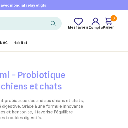
t avec mondial relay et gls
0
Mes favoris
Panier
Compte
NAC
Habitat
ml – Probiotique
 chiens et chats
 probiotique destiné aux chiens et chats,
é digestive. Grâce à une formule innovante
es et bentonite, il favorise l'équilibre
des troubles digestifs.