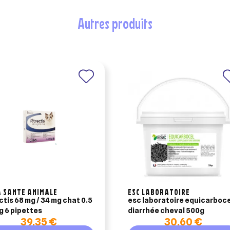
uter à ma liste d'envies
e la liste d'envies
autres produits
devez être connecté pour ajouter des produits à votre liste d'envies.
Créer une nouvelle liste
nuler
Connexion
nuler
Créer une liste d'envies
 SANTE ANIMALE
ESC LABORATOIRE
ctis 68 mg / 34 mg chat 0.5
esc laboratoire equicarboce
kg 6 pipettes
diarrhée cheval 500g
39,35 €
30,60 €