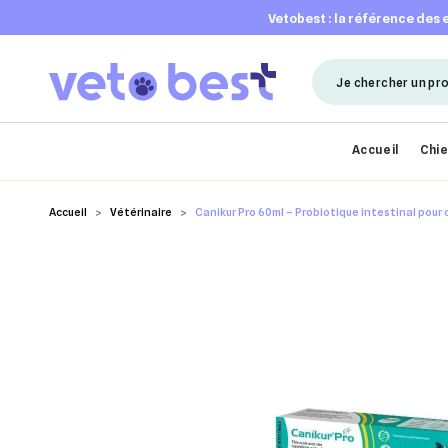
vetobest : la référence des
Accueil
Chi
Accueil
Vétérinaire
Canikur Pro 60ml – Probiotique intestinal pour