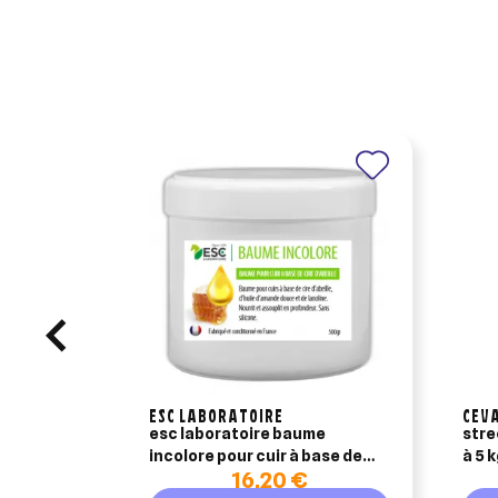
Ajo
Nom d
Vous 
add_circle_outline
An
An
ESC LABORATOIRE
CEVA
esc laboratoire baume
stre
incolore pour cuir à base de
à 5 
16,20 €
cire d'abeille 500g