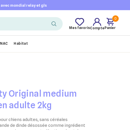
t avec mondial relay et gls
0
Mes favoris
Panier
Compte
NAC
Habitat
ty Original medium
en adulte 2kg
pour chiens adultes, sans céréales
viande de dinde désossée comme ingrédient