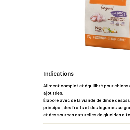
Indications
Aliment complet et équilibré pour chiens 
ajoutées.
Cré
Élaboré avec de la viande de dinde déso
Co
principal, des fruits et des légumes soi
Ajo
et des sources naturelles de glucides alte
Nom d
Vous 