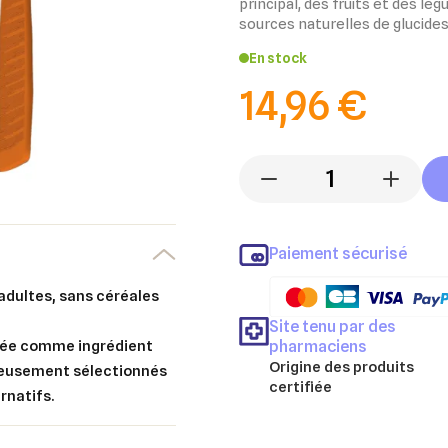
principal, des fruits et des 
sources naturelles de glucides
En stock
14,96 €
-
+
Paiement sécurisé
adultes, sans céréales
Site tenu par des
er une liste d'envies
pharmaciens
ssée comme ingrédient
nnexion
Origine des produits
gneusement sélectionnés
certifiée
uter à ma liste d'envies
rnatifs.
e la liste d'envies
devez être connecté pour ajouter des produits à votre liste d'envies.