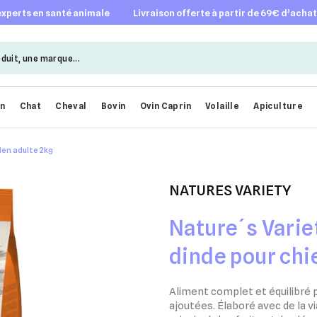
 experts en santé animale
livraison offerte à partir de 69€ d’acha
en
Chat
Cheval
Bovin
Ovin Caprin
Volaille
Apiculture
ien adulte 2kg
NATURES VARIETY
Nature´s Varie
dinde pour chi
Aliment complet et équilibré 
ajoutées. Élaboré avec de la 