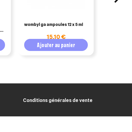
wombyl ga ampoules 12 x 5 ml
vet hpm virbac chien 
large et mé
15,10 €
2
Ajouter au panier
Ajout
Conditions générales de vente