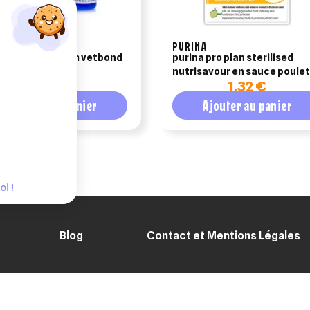
PURINA
e chirurgicale 3m vetbond
purina pro plan sterilised
acon de 3ml
nutrisavour en sauce poulet
43,90 €
1,32 €
85g
Ajouter au panier
Ajouter au panier
i !
Blog
Contact et Mentions Légales
ENT SÉCURISÉ