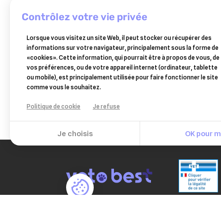
contrôlez votre vie privée
Lorsque vous visitez un site Web, il peut stocker ou récupérer des
equisport gestation horse
coll
informations sur votre navigateur, principalement sous la forme de
master pour poulinière 25 kg
- fl
«cookies». Cette information, qui pourrait être à propos de vous, de
160,36 €
vos préférences, ou de votre appareil internet (ordinateur, tablette
Ajouter au panier
ou mobile), est principalement utilisée pour faire fonctionner le site
comme vous le souhaitez.
Politique de cookie
Je refuse
Je choisis
OK pour mo
PAIEM