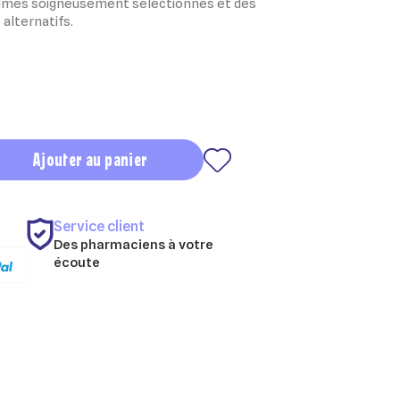
légumes soigneusement sélectionnés et des
 alternatifs.
Ajouter au panier
Service client
Des pharmaciens à votre
écoute
×
×
×