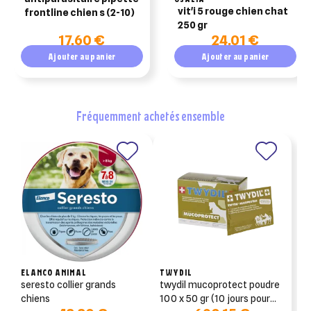
vit'i 5 rouge chien chat
frontline chien s (2-10)
250 gr
17,60 €
24,01 €
Ajouter au panier
Ajouter au panier
fréquemment achetés ensemble
ELANCO ANIMAL
TWYDIL
seresto collier grands
twydil mucoprotect poudre
chiens
100 x 50 gr (10 jours pour