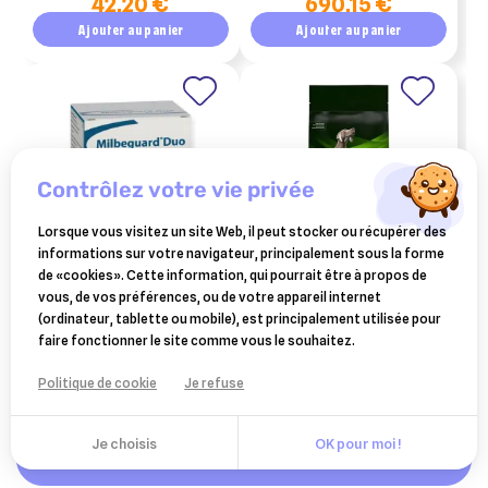
42,20 €
690,15 €
livraison)
Ajouter au panier
Ajouter au panier
contrôlez votre vie privée
Lorsque vous visitez un site Web, il peut stocker ou récupérer des
informations sur votre navigateur, principalement sous la forme
de «cookies». Cette information, qui pourrait être à propos de
CEVA SANTE ANIMALE
PURINA
vous, de vos préférences, ou de votre appareil internet
milbeguard duo grands
purina pro plan chien
(ordinateur, tablette ou mobile), est principalement utilisée pour
chiens 25/250 mg - 2
veterinary diets
faire fonctionner le site comme vous le souhaitez.
13,54 €
90,99 €
comprimés
hypoallergenic 11kg
Ajouter au panier
Ajouter au panier
Politique de cookie
Je refuse
Je choisis
OK pour moi !
Ajouter au panier