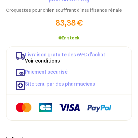
Croquettes pour chien souffrant d'insuffisance rénale
83,38 €
En stock
Livraison gratuite des 69€ d'achat.
Voir conditions
Paiement sécurisé
Site tenu par des pharmaciens
×
×
Connexion
Créer une liste d'envies