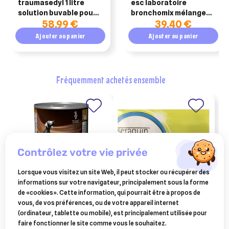
traumasedyl 1 litre
esc laboratoire
solution buvable pour
bronchomix mélange
58,99 €
39,40 €
traumatismes
de plantes non traité
1kg
Ajouter au panier
Ajouter au panier
fréquemment achetés ensemble
contrôlez votre vie privée
Lorsque vous visitez un site Web, il peut stocker ou récupérer des
informations sur votre navigateur, principalement sous la forme
de «cookies». Cette information, qui pourrait être à propos de
PURINA
BOEHRINGER INGELHEIM
vous, de vos préférences, ou de votre appareil internet
purina pro plan nf renal
seraquin omega chien
(ordinateur, tablette ou mobile), est principalement utilisée pour
function pâtée pour chien
pochette 30 comprimés
faire fonctionner le site comme vous le souhaitez.
45,02 €
26,10 €
12x400g