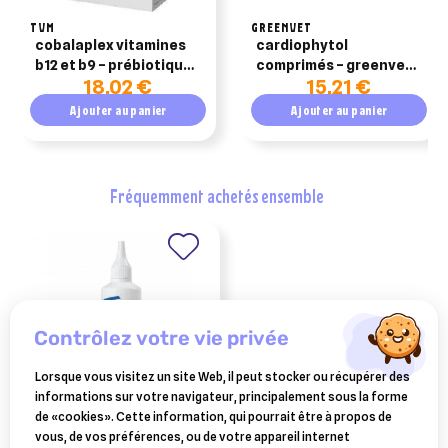
TVM
GREENVET
cobalaplex vitamines
cardiophytol
b12 et b9 – prébiotiques
comprimés – greenvet
18,02 €
15,21 €
– chien / chat – 60
– boîte de 30
gélules – tvm
comprimés – chien et
Ajouter au panier
Ajouter au panier
chat
fréquemment achetés ensemble
contrôlez votre vie privée
Lorsque vous visitez un site Web, il peut stocker ou récupérer des
informations sur votre navigateur, principalement sous la forme
de «cookies». Cette information, qui pourrait être à propos de
CEVA SANTE ANIMALE
vous, de vos préférences, ou de votre appareil internet
douxo s3 lotion auriculaire