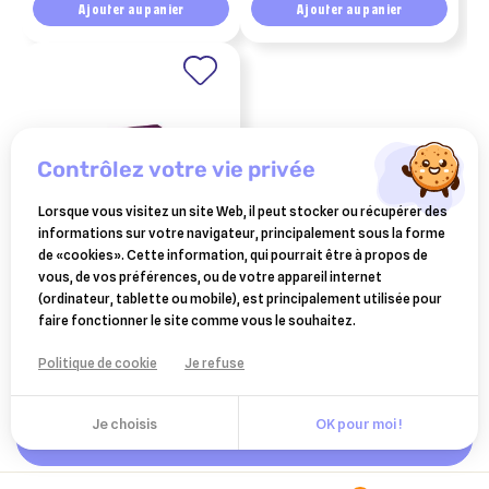
Ajouter au panier
Ajouter au panier
contrôlez votre vie privée
Lorsque vous visitez un site Web, il peut stocker ou récupérer des
informations sur votre navigateur, principalement sous la forme
de «cookies». Cette information, qui pourrait être à propos de
CEVA SANTE ANIMALE
vous, de vos préférences, ou de votre appareil internet
vectra 3d pipettes chien 25
(ordinateur, tablette ou mobile), est principalement utilisée pour
à 40 kg 12 pipettes
faire fonctionner le site comme vous le souhaitez.
96,70 €
Ajouter au panier
Politique de cookie
Je refuse
Je choisis
OK pour moi !
Ajouter au panier