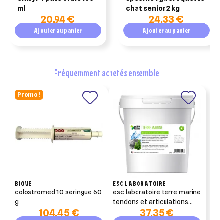
ml
chat senior 2 kg
20,94 €
24,33 €
Ajouter au panier
Ajouter au panier
fréquemment achetés ensemble
Promo !
BIOVE
ESC LABORATOIRE
colostromed 10 seringue 60
esc laboratoire terre marine
g
tendons et articulations
104,45 €
37,35 €
3kg