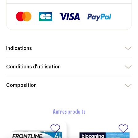
Annuler
Créer une liste d'envies
Annuler
Connexion
Indications
Conditions d'utilisation
Composition
autres produits