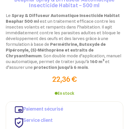
Insecticide Habitat – 500 ml
Le
Spray & Diffuseur Automatique Insecticide Habitat
Beaphar 500 ml
est un traitement efficace contre les
insectes volants et rampants dans l’habitation. Il agit
immédiatement contre les parasites adultes et bloque le
développement des œufs et des larves grâce à une
formulation à base de
Perméthrine, Butoxyde de
Pipéronyle, (S)-Méthoprène et extraits de
Chrysanthemum
. Son double mode d’application, manuel
ou automatique, permet de traiter jusqu’à
160 m²
et
d’assurer une
protection jusqu’à 6 mois
.
22,36 €
×
×
Connexion
Créer une liste d'envies
En stock
×
Ajouter à ma liste d'envies
Vous devez être connecté pour ajouter des produits à votre
Nom de la liste d'envies
Paiement sécurisé
liste d'envies.
Service client
add_circle_outline
Créer une nouvelle liste