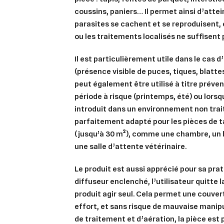
coussins, paniers… Il permet ainsi d’atte
parasites se cachent et se reproduisent
,
ou les traitements localisés ne suffisent p
Il est particulièrement utile dans le cas d’
(présence visible de puces, tiques, blatte
peut également être utilisé à titre
préven
période à risque (printemps, été) ou lors
introduit dans un environnement non trait
parfaitement adapté pour les pièces de
t
(jusqu’à 30 m²), comme une chambre, un b
une salle d’attente vétérinaire.
Cré
Co
Le produit est aussi
apprécié pour sa prat
diffuseur enclenché, l’utilisateur quitte la
Ajo
Nom d
produit agir seul. Cela permet une
couver
Vous 
effort, et sans risque de mauvaise manipu
add_circle_outline
de traitement et d’aération, la pièce est