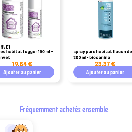
ENVET
eo habitat fogger 150 ml –
spray pure habitat flacon de
envet
200 ml - biocanina
19,84 €
23,37 €
Ajouter au panier
Ajouter au panier
fréquemment achetés ensemble