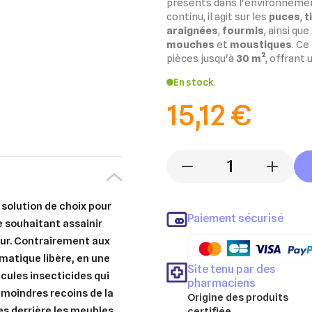
présents dans l'environneme
continu, il agit sur les
puces
,
t
araignées
,
fourmis
, ainsi que
mouches
et
moustiques
.
Ce
pièces jusqu'à
30 m²
, offrant
En stock
15,12 €
-
+
 solution de choix pour
Paiement sécurisé
e souhaitant
assainir
ur
. Contrairement aux
matique libère, en une
Site tenu par des
icules insecticides
qui
pharmaciens
 moindres recoins de la
Origine des produits
ces derrière les meubles,
certifiée