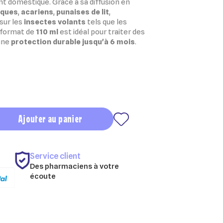
nt domestique.
Grâce à sa diffusion en
iques
,
acariens
,
punaises de lit
,
 sur les
insectes volants
tels que les
 format de
110 ml
est idéal pour traiter des
 une
protection durable jusqu'à 6 mois
.
Ajouter au panier
Service client
Des pharmaciens à votre
écoute