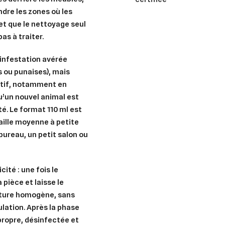
indre
les zones où les
 et que le nettoyage seul
as à traiter.
infestation avérée
s ou punaises), mais
tif
, notamment en
qu’un nouvel animal est
é. Le format 110 ml est
aille moyenne à petite
ureau, un petit salon ou
er une liste d'envies
nnexion
icité
: une fois le
 pièce et laisse le
uter à ma liste d'envies
e la liste d'envies
ture homogène
, sans
devez être connecté pour ajouter des produits à votre liste d'envies.
lation. Après la phase
Créer une nouvelle liste
 propre, désinfectée et