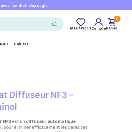
t avec mondial relay et gls
0
Mes favoris
Panier
Compte
NAC
Habitat
at Diffuseur NF3 –
uinol
ur NF3
est un
diffuseur automatique
u pour éliminer efficacement les parasites