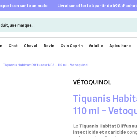
 experts en santé animale
livraison offerte à partir de 69€ d’acha
en
Chat
Cheval
Bovin
Ovin Caprin
Volaille
Apiculture
Tiquanis Habitat Diffuseur NF3 – 110 ml – Vetoquinol
VÉTOQUINOL
Tiquanis Habit
110 ml – Vetoq
Le
Tiquanis Habitat Diffuse
insecticide et acaricide
conç