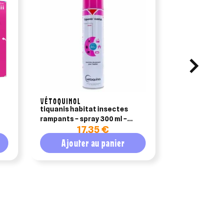
VÉTOQUINOL
FRONTLINE
tiquanis habitat insectes
frontline sp
rampants – spray 300 ml –
20 kg) – 1 pi
17,35 €
vetoquinol
Ajouter au panier
Ajout