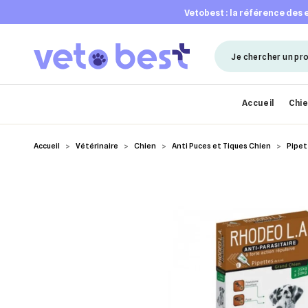
vetobest : la référence des
Accueil
Chi
Accueil
Vétérinaire
Chien
Anti Puces et Tiques Chien
Pipet