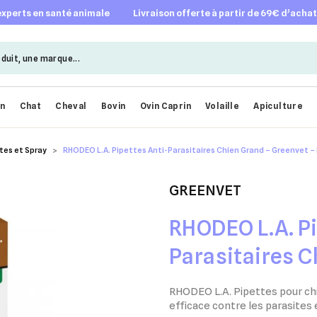
 experts en santé animale
livraison offerte à partir de 69€ d’acha
en
Chat
Cheval
Bovin
Ovin Caprin
Volaille
Apiculture
tes et Spray
RHODEO L.A. Pipettes Anti-Parasitaires Chien Grand – Greenvet – 
GREENVET
RHODEO L.A. Pi
Parasitaires C
Greenvet – Boî
RHODEO L.A. Pipettes pour chie
efficace contre les parasites
ml