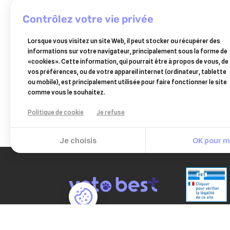
contrôlez votre vie privée
Lorsque vous visitez un site Web, il peut stocker ou récupérer des
VÉTOQUINOL
informations sur votre navigateur, principalement sous la forme de
drontal
«cookies». Cette information, qui pourrait être à propos de vous, de
xl
14,49 €
vos préférences, ou de votre appareil internet (ordinateur, tablette
2
ou mobile), est principalement utilisée pour faire fonctionner le site
comprimés
Ajouter au panier
comme vous le souhaitez.
(pochettes)
Politique de cookie
Je refuse
Je choisis
OK pour mo
PAIEM