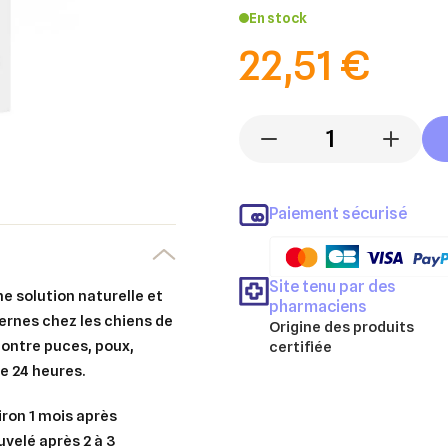
En stock
22,51 €
-
+
Paiement sécurisé
Site tenu par des
e solution naturelle et
pharmaciens
ernes chez les chiens de
Origine des produits
 contre
puces, poux,
certifiée
e 24 heures.
viron
1 mois
après
uvelé après 2 à 3