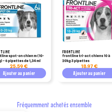
TLINE
FRONTLINE
tline spot-on chien m (10-
frontline tri-act chiens 10 à
) – 6 pipettes de 1,34 ml
20kg 3 pipettes
25,59 €
18,97 €
Ajouter au panier
Ajouter au panier
fréquemment achetés ensemble