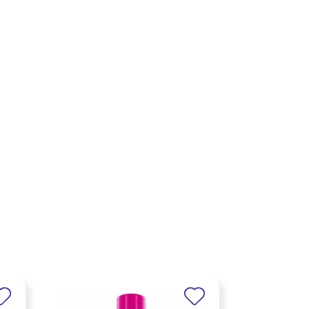
×
×
×