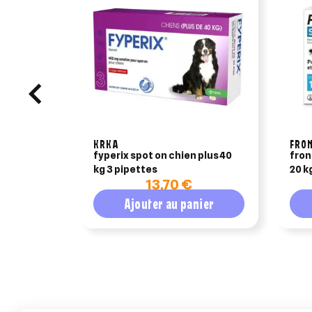
KRKA
FRON
fyperix spot on chien plus 40
fron
kg 3 pipettes
20 kg
13,70 €
Ajouter au panier