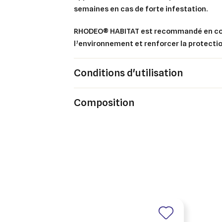
semaines en cas de forte infestation.
RHODEO® HABITAT est recommandé en co
l’environnement et renforcer la protectio
Cré
Co
Conditions d'utilisation
Ajo
Nom d
Vous 
Composition
add_circle_outline
An
An