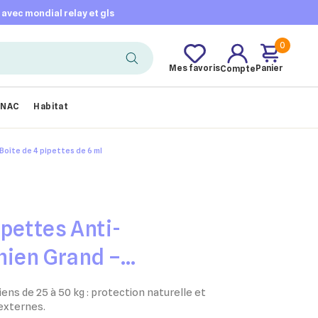
t avec mondial relay et gls
0
Mes favoris
Panier
Compte
NAC
Habitat
Boîte de 4 pipettes de 6 ml
pettes Anti-
hien Grand –
te de 4 pipettes de 6
ns de 25 à 50 kg : protection naturelle et
 externes.