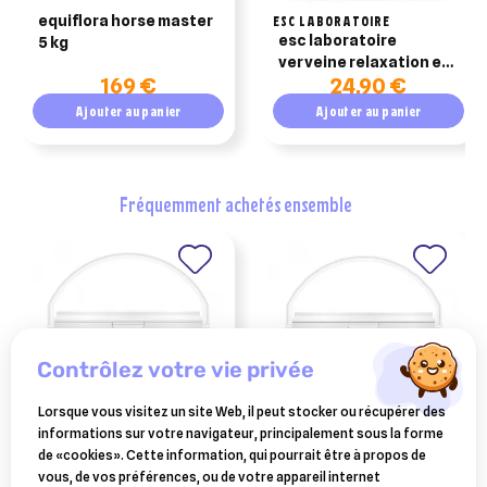
equiflora horse master
ESC LABORATOIRE
esc laboratoire
5 kg
verveine relaxation et
169 €
24,90 €
digéstion 1kg
Ajouter au panier
Ajouter au panier
fréquemment achetés ensemble
contrôlez votre vie privée
Lorsque vous visitez un site Web, il peut stocker ou récupérer des
informations sur votre navigateur, principalement sous la forme
ESC LABORATOIRE
ESC LABORATOIRE
de «cookies». Cette information, qui pourrait être à propos de
esc laboratoire camomille
esc laboratoire guimauve
vous, de vos préférences, ou de votre appareil internet
matricaire stress et
toux et irritations cheval