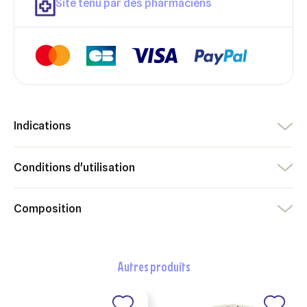
Site tenu par des pharmaciens
Annuler
Créer une liste d'envies
Annuler
Connexion
Indications
Conditions d'utilisation
Composition
autres produits