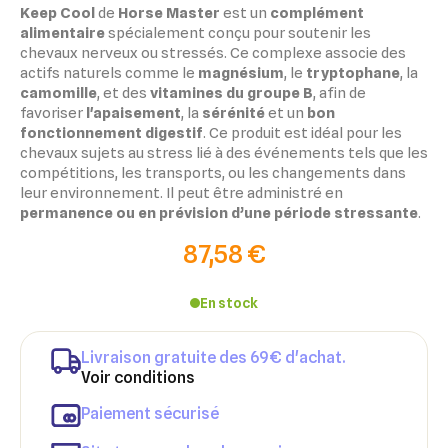
Keep Cool
de
Horse Master
est un
complément
alimentaire
spécialement conçu pour soutenir les
chevaux nerveux ou stressés. Ce complexe associe des
actifs naturels comme le
magnésium
, le
tryptophane
, la
camomille
, et des
vitamines du groupe B
, afin de
favoriser
l'apaisement
, la
sérénité
et un
bon
fonctionnement digestif
. Ce produit est idéal pour les
chevaux sujets au stress lié à des événements tels que les
compétitions, les transports, ou les changements dans
leur environnement. Il peut être administré en
permanence ou en prévision d’une période stressante
.
87,58 €
En stock
×
×
Connexion
Créer une liste d'envies
Livraison gratuite des 69€ d'achat.
×
Ajouter à ma liste d'envies
Voir conditions
Vous devez être connecté pour ajouter des produits à votre
Nom de la liste d'envies
liste d'envies.
Paiement sécurisé
add_circle_outline
Créer une nouvelle liste