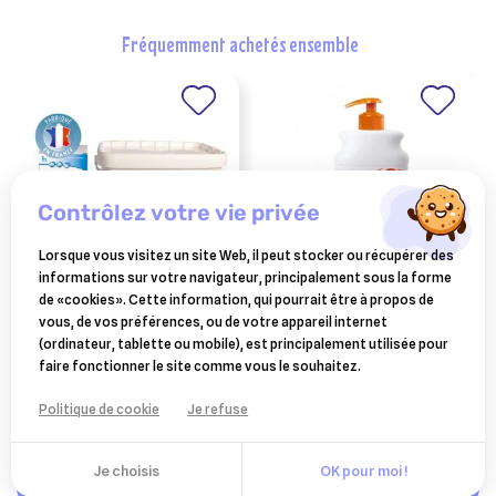
fréquemment achetés ensemble
contrôlez votre vie privée
Lorsque vous visitez un site Web, il peut stocker ou récupérer des
informations sur votre navigateur, principalement sous la forme
BIMEDA
CEVA SANTE ANIMALE
de «cookies». Cette information, qui pourrait être à propos de
neobion lait seau 8 kg
douxo s3 pyo shampooing
vous, de vos préférences, ou de votre appareil internet
200 ml
(ordinateur, tablette ou mobile), est principalement utilisée pour
124,40 €
15,37 €
faire fonctionner le site comme vous le souhaitez.
Ajouter au panier
Ajouter au panier
Politique de cookie
Je refuse
Je choisis
OK pour moi !
Ajouter au panier