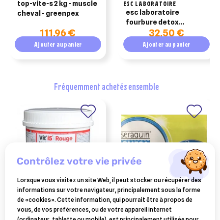
top-vite-s 2 kg - muscle
ESC LABORATOIRE
esc laboratoire
cheval - greenpex
fourbure detox
111,96 €
32,50 €
protection hépatique
500g
Ajouter au panier
Ajouter au panier
fréquemment achetés ensemble
contrôlez votre vie privée
Lorsque vous visitez un site Web, il peut stocker ou récupérer des
informations sur votre navigateur, principalement sous la forme
OSALIA
BOEHRINGER INGELHEIM
de «cookies». Cette information, qui pourrait être à propos de
vit'i 5 rouge chien chat 600
seraquin omega chien
vous, de vos préférences, ou de votre appareil internet
gr
pochette 30 comprimés
(ordinateur, tablette ou mobile), est principalement utilisée pour