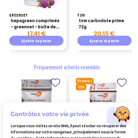
GREENVET
TVM
hepagreen comprimés
tvm carbodote prime
– greenvet – boîte de
72g
17,41 €
20,15 €
30 comprimés – chien
et chat
Ajouter au panier
Ajouter au panier
fréquemment achetés ensemble
Promo !
-5%
contrôlez votre vie privée
Lorsque vous visitez un site Web, il peut stocker ou récupérer des
informations sur votre navigateur, principalement sous la forme
OSALIA
OSALIA