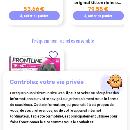
original kitten riche en
53,66 €
79,58 €
poulet 10kg
Ajouter au panier
Ajouter au panier
fréquemment achetés ensemble
contrôlez votre vie privée
Lorsque vous visitez un site Web, il peut stocker ou récupérer des
informations sur votre navigateur, principalement sous la forme
de «cookies». Cette information, qui pourrait être à propos de
FRONTLINE
vous, de vos préférences, ou de votre appareil internet
frontline tri-act chiens 20 à
(ordinateur, tablette ou mobile), est principalement utilisée pour
40 kg 3 pipettes
23 €
faire fonctionner le site comme vous le souhaitez.
Ajouter au panier