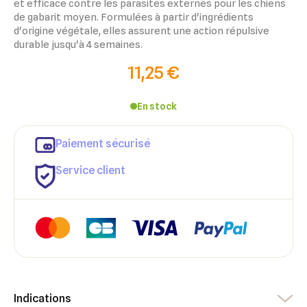
et efficace contre les parasites externes pour les chiens
de gabarit moyen. Formulées à partir d'ingrédients
d'origine végétale, elles assurent une action répulsive
durable jusqu'à 4 semaines.
11,25 €
En stock
Paiement sécurisé
Service client
×
×
Connexion
Créer une liste d'envies
Indications