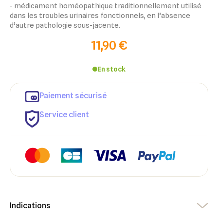
- médicament homéopathique traditionnellement utilisé
dans les troubles urinaires fonctionnels, en l’absence
d’autre pathologie sous-jacente.
11,90 €
En stock
Paiement sécurisé
Service client
×
×
Indications
Connexion
Créer une liste d'envies