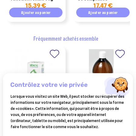
15,39 €
17,47 €
Ajouter au panier
Ajouter au panier
fréquemment achetés ensemble
contrôlez votre vie privée
Lorsque vous visitez un site Web, il peut stocker ou récupérer des
informations sur votre navigateur, principalement sous la forme
BOIRON
BOIRON
de «cookies». Cette information, qui pourrait être à propos de
hepatyl boiron (30 ml)
rhumatyl 1l
vous, de vos préférences, ou de votre appareil internet
(ordinateur, tablette ou mobile), est principalement utilisée pour
11,90 €
58,99 €
faire fonctionner le site comme vous le souhaitez.
Ajouter au panier
Ajouter au panier