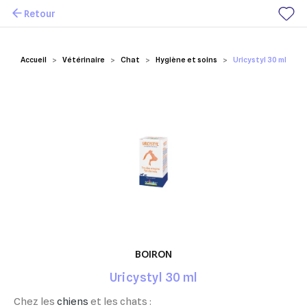
Retour
Mes favoris
Accueil
Vétérinaire
Chat
Hygiène et soins
Uricystyl 30 ml
BOIRON
Uricystyl 30 ml
Chez les
chiens
et les chats :