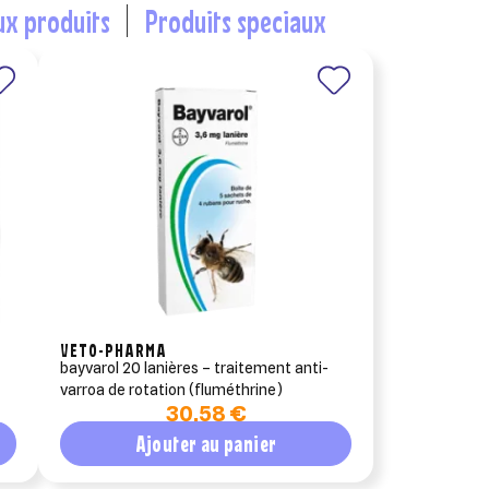
ux produits
produits speciaux
×
×
×
×
VETO-PHARMA
bayvarol 20 lanières – traitement anti-
varroa de rotation (fluméthrine)
30,58 €
Ajouter au panier