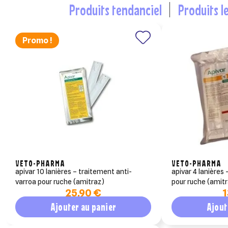
produits tendanciel
produits l
Promo !
Cré
((m
Co
Ajo
Nom d
((co
Vous 
VETO-PHARMA
VETO-PHARMA
apivar 10 lanières – traitement anti-
apivar 4 lanières
add_circle_outline
varroa pour ruche (amitraz)
pour ruche (amit
25,90 €
1
((
An
An
Ajouter au panier
Ajout