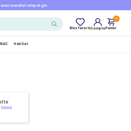
t avec mondial relay et gls
0
Mes favoris
Panier
Compte
NAC
Habitat
ette
z
nous