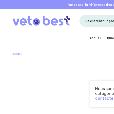
vetobest : la référence des
Accueil
Chi
Accueil
Nous somm
catégorie
contacter