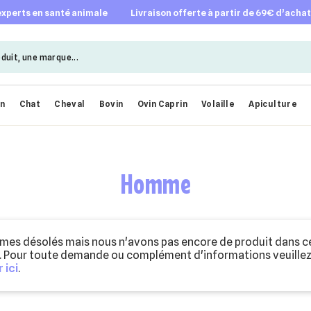
 experts en santé animale
livraison offerte à partir de 69€ d’acha
en
Chat
Cheval
Bovin
Ovin Caprin
Volaille
Apiculture
Homme
es désolés mais nous n'avons pas encore de produit dans c
. Pour toute demande ou complément d'informations veuille
 ici
.