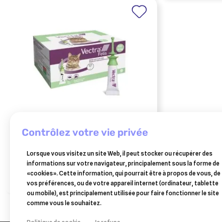
contrôlez votre vie privée
CEVA SANTE ANIMALE
vectra felis 423 mg/42,3 mg solution pour
spot-on pour chats 12 pipettes
Lorsque vous visitez un site Web, il peut stocker ou récupérer des
59,90 €
informations sur votre navigateur, principalement sous la forme de
«cookies». Cette information, qui pourrait être à propos de vous, de
Ajouter au panier
vos préférences, ou de votre appareil internet (ordinateur, tablette
ou mobile), est principalement utilisée pour faire fonctionner le site
comme vous le souhaitez.