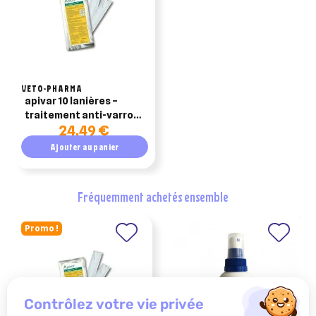
VETO-PHARMA
apivar 10 lanières –
traitement anti-varroa
24,49 €
pour ruche (amitraz)
Ajouter au panier
fréquemment achetés ensemble
Promo !
contrôlez votre vie privée