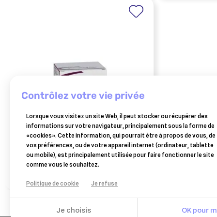
contrôlez votre vie privée
Lorsque vous visitez un site Web, il peut stocker ou récupérer des
informations sur votre navigateur, principalement sous la forme de
CEVA SANTE ANIMALE
«cookies». Cette information, qui pourrait être à propos de vous, de
milbeguard duo chats – 2 comprimés
vos préférences, ou de votre appareil internet (ordinateur, tablette
(anciennement milbactor)
ou mobile), est principalement utilisée pour faire fonctionner le site
8,99 €
comme vous le souhaitez.
Ajouter au panier
Politique de cookie
Je refuse
Je choisis
OK pour mo