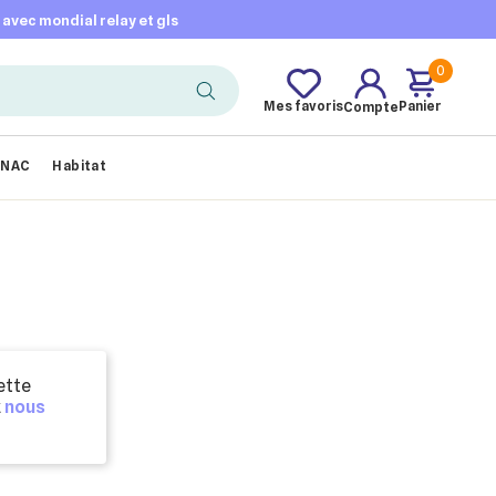
t avec mondial relay et gls
0
Mes favoris
Panier
Compte
NAC
Habitat
ette
z
nous