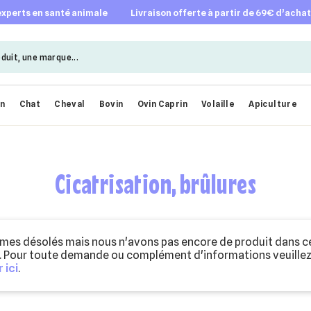
 experts en santé animale
livraison offerte à partir de 69€ d’acha
en
Chat
Cheval
Bovin
Ovin Caprin
Volaille
Apiculture
Cicatrisation, brûlures
es désolés mais nous n'avons pas encore de produit dans c
. Pour toute demande ou complément d'informations veuille
 ici
.