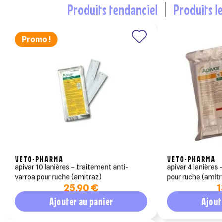
produits tendanciel
produits l
Promo !
Cré
((m
Co
Ajo
Nom d
((co
Vous 
add_circle_outline
VETO-PHARMA
VETO-PHARMA
apivar 10 lanières – traitement anti-
apivar 4 lanières
((
An
varroa pour ruche (amitraz)
pour ruche (amit
An
25,90 €
1
Ajouter au panier
Ajout