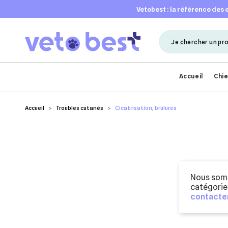
vetobest : la référence des
Accueil
Chi
Accueil
Troubles cutanés
Cicatrisation, brûlures
Nous somm
catégorie
contacter