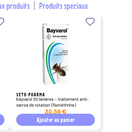
ux produits
produits speciaux
×
×
×
×
VETO-PHARMA
bayvarol 20 lanières – traitement anti-
varroa de rotation (fluméthrine)
30,58 €
Ajouter au panier