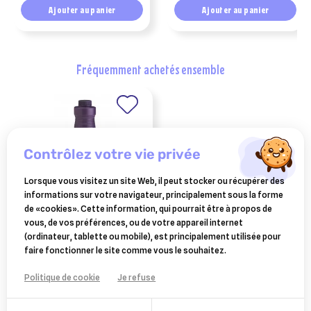
Ajouter au panier
Ajouter au panier
fréquemment achetés ensemble
contrôlez votre vie privée
Lorsque vous visitez un site Web, il peut stocker ou récupérer des
informations sur votre navigateur, principalement sous la forme
de «cookies». Cette information, qui pourrait être à propos de
vous, de vos préférences, ou de votre appareil internet
FARNAM
(ordinateur, tablette ou mobile), est principalement utilisée pour
red cell 3.78 l
48,90 €
faire fonctionner le site comme vous le souhaitez.
Ajouter au panier
Politique de cookie
Je refuse