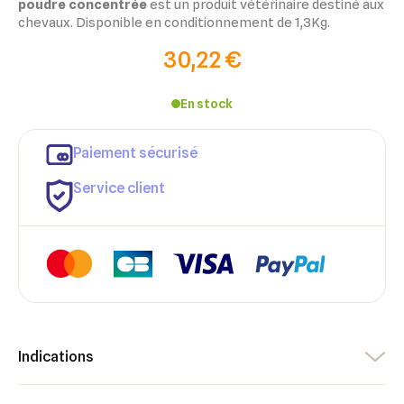
poudre concentrée
est un produit vétérinaire destiné aux
chevaux. Disponible en conditionnement de 1,3Kg.
30,22 €
En stock
Paiement sécurisé
Service client
×
×
Indications
Connexion
Créer une liste d'envies