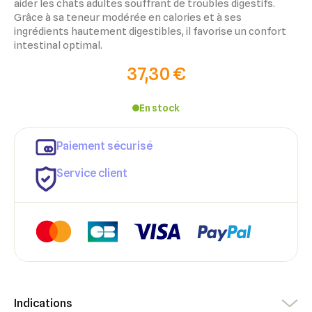
aider les chats adultes souffrant de troubles digestifs.
Grâce à sa teneur modérée en calories et à ses
ingrédients hautement digestibles, il favorise un confort
intestinal optimal.
37,30 €
En stock
×
Paiement sécurisé
×
Connexion
Créer une liste d'envies
Service client
×
Ajouter à ma liste d'envies
Vous devez être connecté pour ajouter des produits à votre
Nom de la liste d'envies
liste d'envies.
add_circle_outline
Créer une nouvelle liste
Annuler
Créer une liste d'envies
Annuler
Connexion
Indications