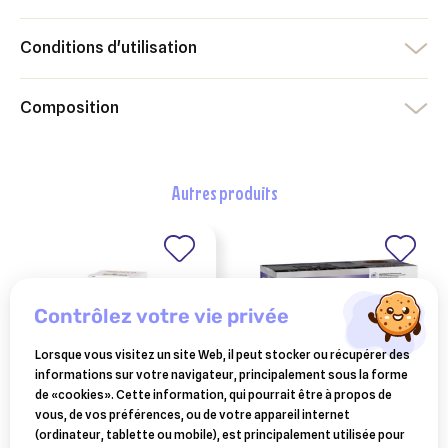
Conditions d'utilisation
Composition
autres produits
contrôlez votre vie privée
Lorsque vous visitez un site Web, il peut stocker ou récupérer des
informations sur votre navigateur, principalement sous la forme
de «cookies». Cette information, qui pourrait être à propos de
vous, de vos préférences, ou de votre appareil internet
BOIRON
PURINA
(ordinateur, tablette ou mobile), est principalement utilisée pour
uricystyl 30 ml
purina pro plan chaton