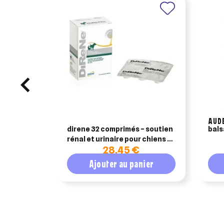
AUD
direne 32 comprimés – soutien
balsa
rénal et urinaire pour chiens et
28,45 €
chats
Ajouter au panier