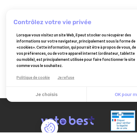
contrôlez votre vie privée
Lorsque vous visitez un site Web, il peut stocker ou récupérer des
informations sur votre navigateur, principalement sous la forme de
bimestimul
«cookies». Cette information, qui pourrait être à propos de vous, de
-
18,50 €
vos préférences, ou de votre appareil internet (ordinateur, tablette
digestion
ou mobile), est principalement utilisée pour faire fonctionner le site
des
Ajouter au panier
comme vous le souhaitez.
animaux
de
Politique de cookie
Je refuse
la
ferme
Je choisis
OK pour mo