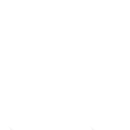
×
×
×