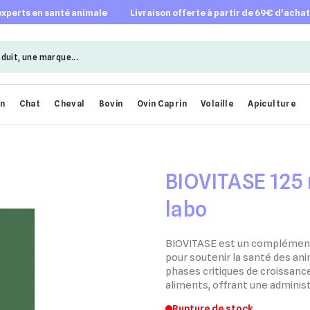
 experts en santé animale
livraison offerte à partir de 69€ d’acha
en
Chat
Cheval
Bovin
Ovin Caprin
Volaille
Apiculture
BIOVITASE 125 
labo
BIOVITASE est un complément
pour soutenir la santé des an
phases critiques de croissance.
aliments, offrant une administ
Rupture de stock