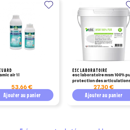
EVARD
ESC LABORATOIRE
mic air 1 l
esc laboratoire msm 100% p
protection des articulation
53,66 €
27,30 €
cheval 1kg
Ajouter au panier
Ajouter au panier