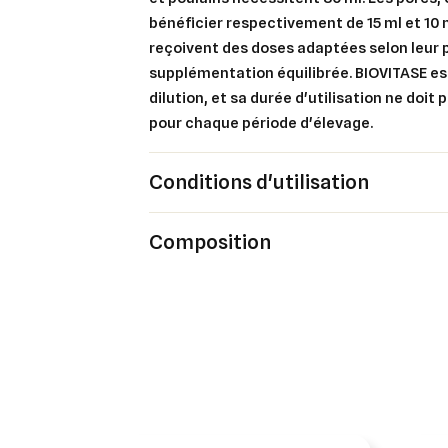
bénéficier respectivement de 15 ml et 10 ml
reçoivent des doses adaptées selon leur 
supplémentation équilibrée. BIOVITASE es
dilution, et sa durée d'utilisation ne doit
pour chaque période d'élevage.
Cré
Co
Conditions d'utilisation
Ajo
Nom d
Vous 
Composition
add_circle_outline
An
An