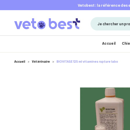
vetobest : la référence des
Accueil
Chi
Accueil
Vétérinaire
BIOVITASE 125 ml vitamines rupture labo