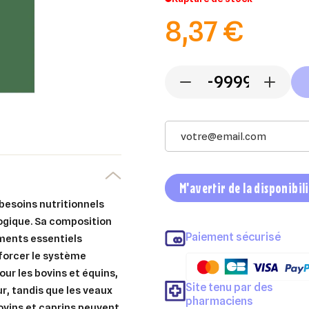
8,37 €
-
+
M'avertir de la disponibil
besoins nutritionnels
ogique. Sa composition
Paiement sécurisé
éments essentiels
nforcer le système
our les bovins et équins,
Site tenu par des
r, tandis que les veaux
pharmaciens
 ovins et caprins peuvent