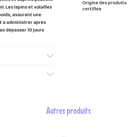
Origine des produits
. Les lapins et volailles
certifiée
poids, assurant une
t à administrer après
 pas dépasser 10 jours
er une liste d'envies
nnexion
uter à ma liste d'envies
e la liste d'envies
devez être connecté pour ajouter des produits à votre liste d'envies.
Créer une nouvelle liste
nuler
Connexion
nuler
Créer une liste d'envies
autres produits