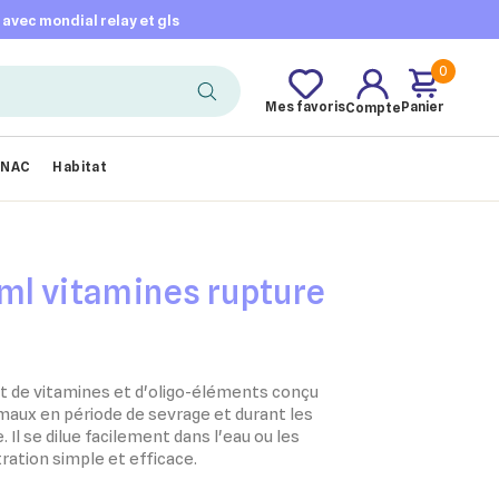
t avec mondial relay et gls
0
Mes favoris
Panier
Compte
NAC
Habitat
ml vitamines rupture
 de vitamines et d'oligo-éléments conçu
imaux en période de sevrage et durant les
 Il se dilue facilement dans l'eau ou les
ration simple et efficace.