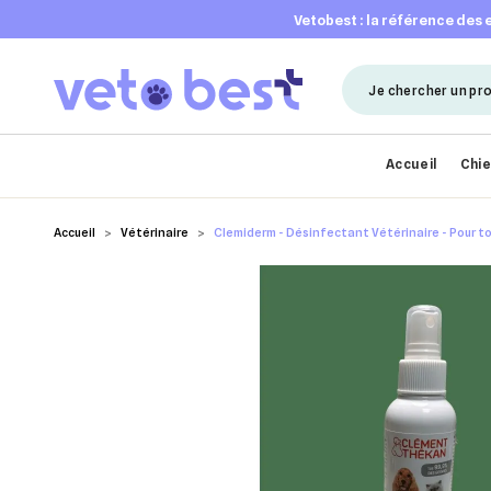
vetobest : la référence des
Accueil
Chi
Accueil
Vétérinaire
Clemiderm - Désinfectant Vétérinaire - Pour t