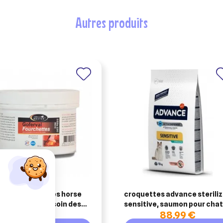
autres produits
NAM
rval fourchettes horse
croquettes advance sterili
er crème 250g soin des
sensitive, saumon pour chat
29,65 €
88,99 €
s du cheval