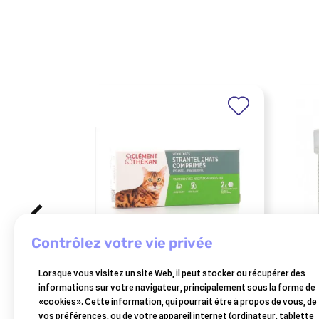
contrôlez votre vie privée
CLEMENT THEKAN
FAR
Lorsque vous visitez un site Web, il peut stocker ou récupérer des
strantel vermifuges chats 2
gofe
informations sur votre navigateur, principalement sous la forme de
comprimés
mast
«cookies». Cette information, qui pourrait être à propos de vous, de
pied
Ajouter au panier
vos préférences, ou de votre appareil internet (ordinateur, tablette