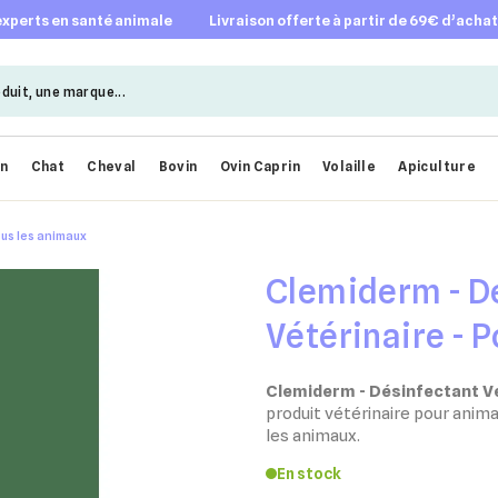
 experts en santé animale
livraison offerte à partir de 69€ d’acha
en
Chat
Cheval
Bovin
Ovin Caprin
Volaille
Apiculture
ous les animaux
Clemiderm - D
Vétérinaire - 
Clemiderm - Désinfectant Vé
produit vétérinaire pour anima
les animaux.
En stock