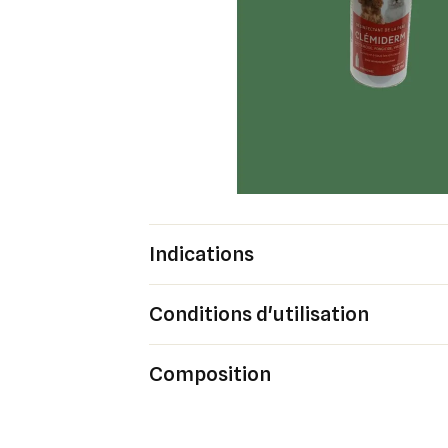
Indications
Cré
Co
Conditions d'utilisation
Ajo
Nom d
Vous 
Composition
add_circle_outline
An
An