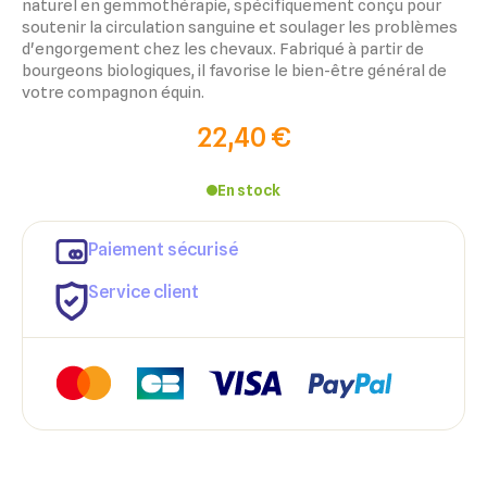
naturel en gemmothérapie, spécifiquement conçu pour
soutenir la circulation sanguine et soulager les problèmes
d'engorgement chez les chevaux. Fabriqué à partir de
bourgeons biologiques, il favorise le bien-être général de
votre compagnon équin.
22,40 €
En stock
×
×
Paiement sécurisé
Connexion
Créer une liste d'envies
Service client
×
Ajouter à ma liste d'envies
Vous devez être connecté pour ajouter des produits à votre
Nom de la liste d'envies
liste d'envies.
add_circle_outline
Créer une nouvelle liste
Annuler
Créer une liste d'envies
Annuler
Connexion