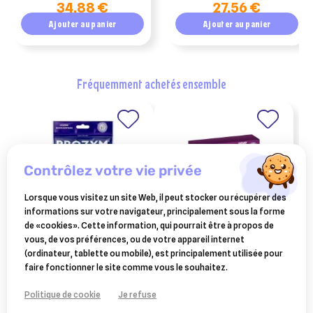
34,88 €
27,56 €
Ajouter au panier
Ajouter au panier
fréquemment achetés ensemble
contrôlez votre vie privée
Lorsque vous visitez un site Web, il peut stocker ou récupérer des
informations sur votre navigateur, principalement sous la forme
de «cookies». Cette information, qui pourrait être à propos de
vous, de vos préférences, ou de votre appareil internet
lamelles à macher prozym
vectra3d antiparasitaires
(ordinateur, tablette ou mobile), est principalement utilisée pour
taille s - chien entre 5 et 15
25/40 kg 3 pipettes
9,98 €
25,80 €
faire fonctionner le site comme vous le souhaitez.
kg
Ajouter au panier
Ajouter au panier
Politique de cookie
Je refuse