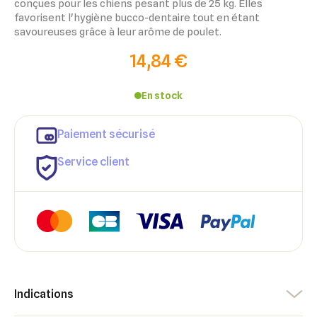
conçues pour les chiens pesant plus de 25 kg. Elles
favorisent l'hygiène bucco-dentaire tout en étant
savoureuses grâce à leur arôme de poulet.
14,84 €
En stock
Paiement sécurisé
Service client
×
×
Connexion
Créer une liste d'envies
Indications