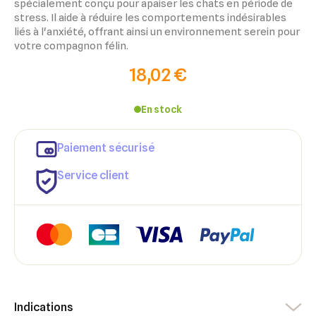
spécialement conçu pour apaiser les chats en période de
stress. Il aide à réduire les comportements indésirables
liés à l'anxiété, offrant ainsi un environnement serein pour
votre compagnon félin.
18,02 €
En stock
×
Paiement sécurisé
×
Connexion
Créer une liste d'envies
Service client
×
Ajouter à ma liste d'envies
Vous devez être connecté pour ajouter des produits à votre
Nom de la liste d'envies
liste d'envies.
add_circle_outline
Créer une nouvelle liste
Annuler
Créer une liste d'envies
Annuler
Connexion
Indications