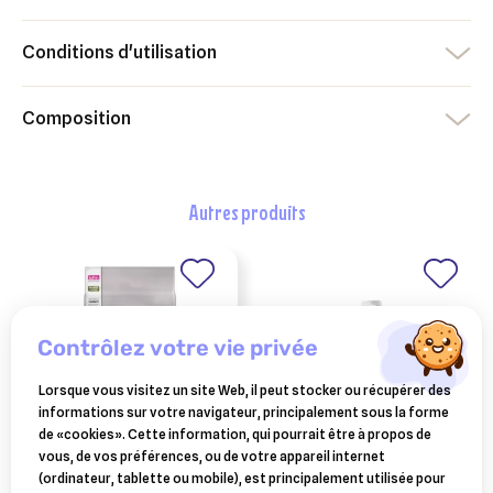
Conditions d'utilisation
Composition
autres produits
contrôlez votre vie privée
Lorsque vous visitez un site Web, il peut stocker ou récupérer des
informations sur votre navigateur, principalement sous la forme
de «cookies». Cette information, qui pourrait être à propos de
vous, de vos préférences, ou de votre appareil internet
PURINA
keriox shampoing
(ordinateur, tablette ou mobile), est principalement utilisée pour
purina pro plan chat
entretien - flacon de