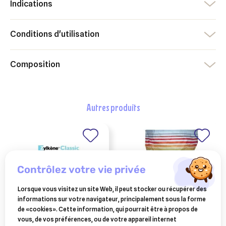
Indications
Conditions d'utilisation
Composition
autres produits
contrôlez votre vie privée
Lorsque vous visitez un site Web, il peut stocker ou récupérer des
informations sur votre navigateur, principalement sous la forme
de «cookies». Cette information, qui pourrait être à propos de
vous, de vos préférences, ou de votre appareil internet
zylkene pour chiens et
ferkofer® –