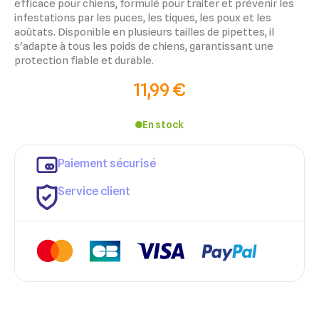
efficace pour chiens, formulé pour traiter et prévenir les
infestations par les puces, les tiques, les poux et les
aoûtats. Disponible en plusieurs tailles de pipettes, il
s'adapte à tous les poids de chiens, garantissant une
protection fiable et durable.
11,99 €
En stock
×
×
Paiement sécurisé
Connexion
Créer une liste d'envies
Service client
×
Ajouter à ma liste d'envies
Vous devez être connecté pour ajouter des produits à votre
Nom de la liste d'envies
liste d'envies.
add_circle_outline
Créer une nouvelle liste
Annuler
Créer une liste d'envies
Annuler
Connexion