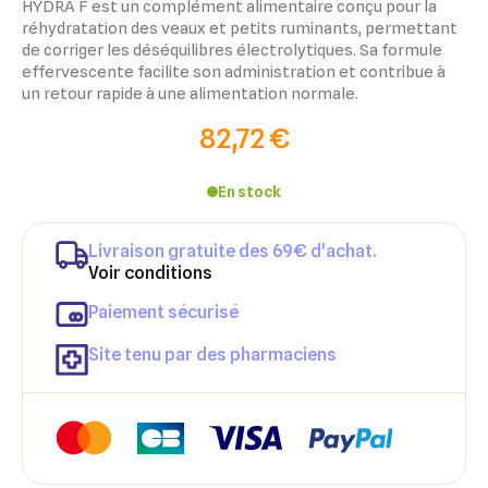
HYDRA F est un complément alimentaire conçu pour la
réhydratation des veaux et petits ruminants, permettant
de corriger les déséquilibres électrolytiques. Sa formule
effervescente facilite son administration et contribue à
un retour rapide à une alimentation normale.
82,72 €
En stock
Livraison gratuite des 69€ d'achat.
×
×
Voir conditions
Connexion
Créer une liste d'envies
Paiement sécurisé
×
Ajouter à ma liste d'envies
Vous devez être connecté pour ajouter des produits à votre
Nom de la liste d'envies
Site tenu par des pharmaciens
liste d'envies.
add_circle_outline
Créer une nouvelle liste
Annuler
Créer une liste d'envies
Annuler
Connexion