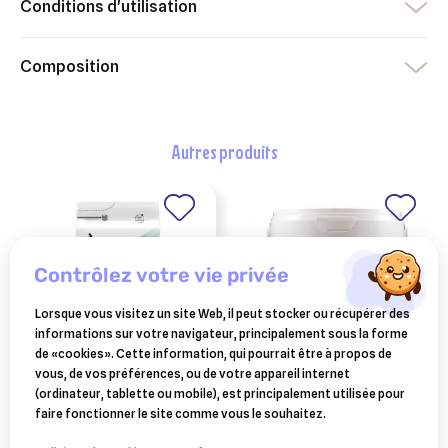
Conditions d'utilisation
Composition
autres produits
contrôlez votre vie privée
Lorsque vous visitez un site Web, il peut stocker ou récupérer des
informations sur votre navigateur, principalement sous la forme
de «cookies». Cette information, qui pourrait être à propos de
vous, de vos préférences, ou de votre appareil internet
PURINA
HORSE MASTER
(ordinateur, tablette ou mobile), est principalement utilisée pour
purina pro plan chat
glue'n trap horse
faire fonctionner le site comme vous le souhaitez.
vet diets en st/ox
master 1,5 l
63,10 €
35,20 €
gastrointestinal 5kg