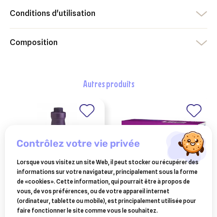
Conditions d'utilisation
Composition
autres produits
contrôlez votre vie privée
Lorsque vous visitez un site Web, il peut stocker ou récupérer des
informations sur votre navigateur, principalement sous la forme
de «cookies». Cette information, qui pourrait être à propos de
vous, de vos préférences, ou de votre appareil internet
FARNAM
KRKA
(ordinateur, tablette ou mobile), est principalement utilisée pour
red cell 3.78 l
fyperix spot on chien
faire fonctionner le site comme vous le souhaitez.
plus 40 kg 3 pipettes