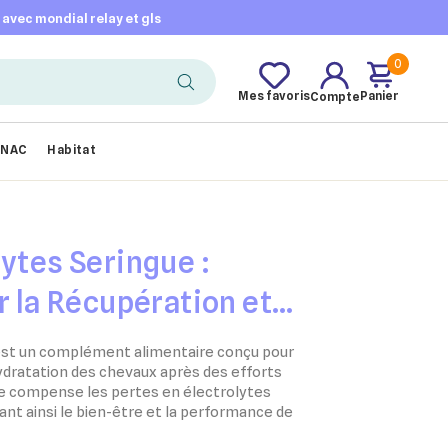
t avec mondial relay et gls
0
Mes favoris
Panier
Compte
NAC
Habitat
lytes Seringue :
r la Récupération et
des Chevaux
 est un complément alimentaire conçu pour
'hydratation des chevaux après des efforts
ée compense les pertes en électrolytes
sant ainsi le bien-être et la performance de