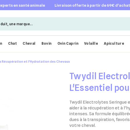
 experts en santé animale
livraison offerte à partir de 69€ d’acha
en
Chat
Cheval
Bovin
Ovin Caprin
Volaille
Apiculture
 la Récupération et l'Hydratation des Chevaux
Twydil Electro
L'Essentiel pou
l'Hydratation 
Twydil Electrolytes Seringue
aider à la récupération et à l
intenses. Sa formule équilibr
dues à la transpiration, favori
votre cheval.