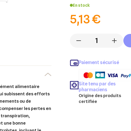
En stock
5,13 €
-
+
Paiement sécurisé
Site tenu par des
plément alimentaire
pharmaciens
i subissent des efforts
Origine des produits
aînements ou de
certifiée
 compenser les pertes en
 transpiration,
 et une bonne
rolytes, incluant le