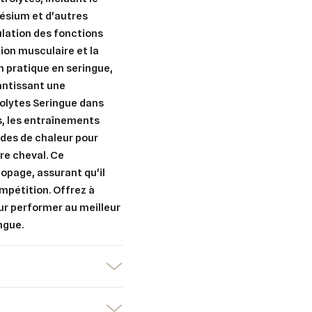
nésium et d'autres
ulation des fonctions
ion musculaire et la
er une liste d'envies
nnexion
n pratique en seringue,
rantissant une
uter à ma liste d'envies
e la liste d'envies
devez être connecté pour ajouter des produits à votre liste d'envies.
trolytes Seringue dans
s, les entraînements
Créer une nouvelle liste
iodes de chaleur pour
tre cheval. Ce
nuler
Connexion
nuler
Créer une liste d'envies
opage, assurant qu'il
ompétition. Offrez à
our performer au meilleur
ngue.