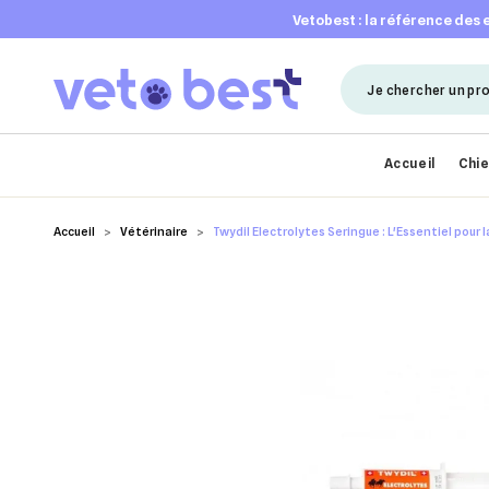
vetobest : la référence des
Accueil
Chi
Accueil
Vétérinaire
Twydil Electrolytes Seringue : L'Essentiel pour