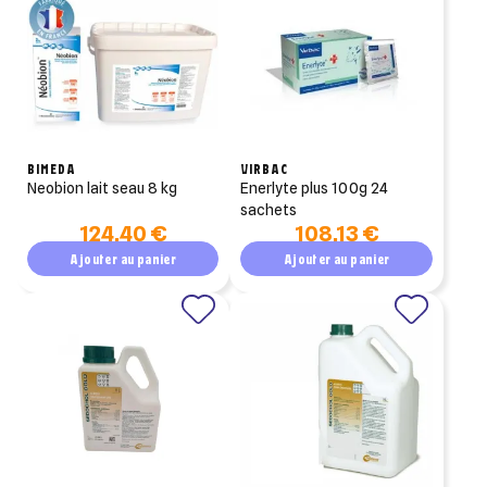
BIMEDA
VIRBAC
neobion lait seau 8 kg
enerlyte plus 100g 24
sachets
124,40 €
108,13 €
Ajouter au panier
Ajouter au panier