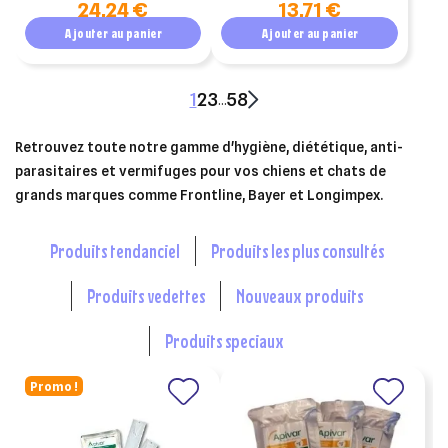
24,24 €
13,71 €
Ajouter au panier
Ajouter au panier
1
2
3
58
…
Retrouvez toute notre gamme d'hygiène, diététique, anti-
parasitaires et
vermifuges pour vos chiens et chats de
grands marques comme Frontline, Bayer et Longimpex.
produits tendanciel
produits les plus consultés
produits vedettes
nouveaux produits
produits speciaux
Promo !