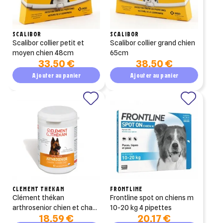
SCALIBOR
SCALIBOR
scalibor collier petit et
scalibor collier grand chien
moyen chien 48cm
65cm
33,50 €
38,50 €
Ajouter au panier
Ajouter au panier
CLEMENT THEKAN
FRONTLINE
clément thékan
frontline spot on chiens m
arthrosenior chien et chat
10-20 kg 4 pipettes
18,59 €
20,17 €
x60 comprimés