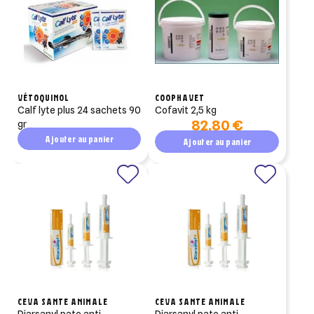
VÉTOQUINOL
COOPHAVET
calf lyte plus 24 sachets 90
cofavit 2,5 kg
82,80 €
gr
Ajouter au panier
Ajouter au panier
CEVA SANTE ANIMALE
CEVA SANTE ANIMALE
diarsanyl pate anti-
diarsanyl pate anti-