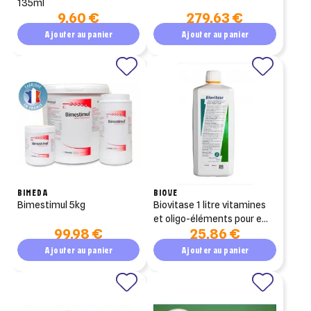
135ml
9,60 €
279,63 €
Ajouter au panier
Ajouter au panier
BIMEDA
BIOVE
bimestimul 5kg
biovitase 1 litre vitamines
et oligo-éléments pour eau
99,98 €
25,86 €
de boisson
Ajouter au panier
Ajouter au panier