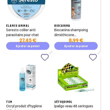
ELANCO ANIMAL
BIOCANINA
seresto collier anti
biocanina shampoing
parasitaire pour chat
diméthicone
27,45 €
8,99 €
antiparasitaire 150ml
Ajouter au panier
Ajouter au panier
TVM
VÉTOQUINOL
ocryl produit d'hygiène
ipaligo veau 48 seringues