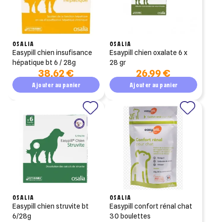
OSALIA
OSALIA
easypill chien insufisance
esaypill chien oxalate 6 x
hépatique bt 6 / 28g
28 gr
38,62 €
26,99 €
Ajouter au panier
Ajouter au panier
OSALIA
OSALIA
easypill chien struvite bt
easypill confort rénal chat
6/28g
30 boulettes