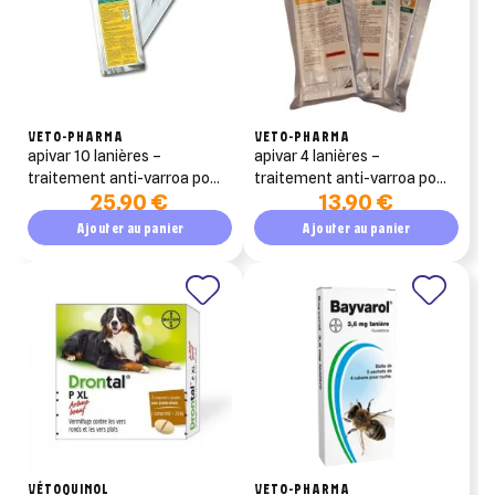
VETO-PHARMA
VETO-PHARMA
apivar 10 lanières –
apivar 4 lanières –
traitement anti-varroa pour
traitement anti-varroa pour
25,90 €
13,90 €
ruche (amitraz)
ruche (amitraz)
Ajouter au panier
Ajouter au panier
VÉTOQUINOL
VETO-PHARMA