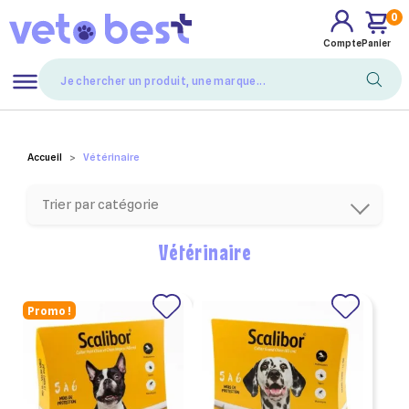
0
Compte
Panier
Mes favoris
Accueil
Vétérinaire
Trier par catégorie
Vétérinaire
Promo !