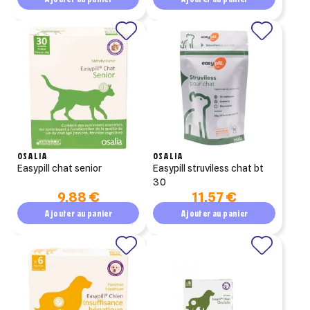
OSALIA
OSALIA
easypill chat senior
easypill struviless chat bt
30
9,88 €
11,57 €
Ajouter au panier
Ajouter au panier