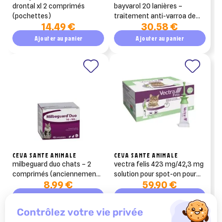
drontal xl 2 comprimés
bayvarol 20 lanières –
(pochettes)
traitement anti-varroa de
14,49 €
30,58 €
rotation (fluméthrine)
Ajouter au panier
Ajouter au panier
CEVA SANTE ANIMALE
CEVA SANTE ANIMALE
milbeguard duo chats – 2
vectra felis 423 mg/42,3 mg
comprimés (anciennement
solution pour spot-on pour
8,99 €
59,90 €
milbactor)
chats 12 pipettes
Ajouter au panier
Ajouter au panier
contrôlez votre vie privée