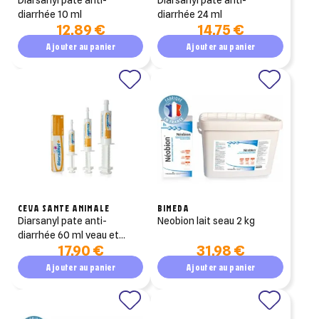
diarrhée 10 ml
diarrhée 24 ml
12,89 €
14,75 €
Ajouter au panier
Ajouter au panier
CEVA SANTE ANIMALE
BIMEDA
diarsanyl pate anti-
neobion lait seau 2 kg
diarrhée 60 ml veau et
17,90 €
31,98 €
grand chien
Ajouter au panier
Ajouter au panier