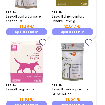
OSALIA
OSALIA
easypill confort urinaire
easypill chien confort
chat bt 30
urinaire 6 x 28 g
11,19 €
23,47 €
Ajouter au panier
Ajouter au panier
OSALIA
OSALIA
easypill gingiva chat
easypill oxaless pour chat
30 boulettes
11,10 €
11,54 €
Ajouter au panier
Ajouter au panier