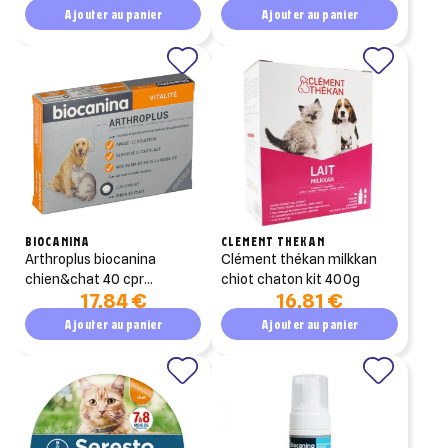
Ajouter au panier
Ajouter au panier
BIOCANINA
CLEMENT THEKAN
arthroplus biocanina
clément thékan milkkan
chien&chat 40 cpr
chiot chaton kit 400g
17,84 €
16,81 €
appétents
Ajouter au panier
Ajouter au panier