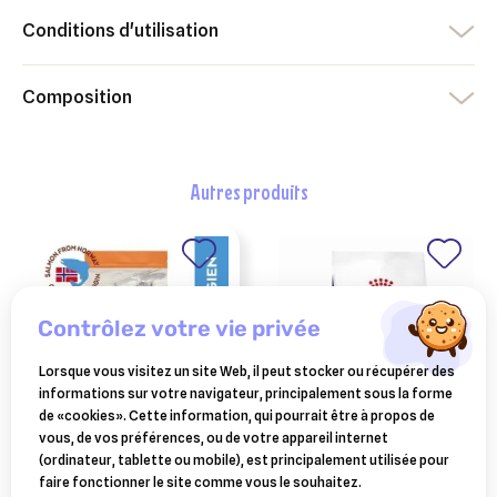
Conditions d'utilisation
Composition
autres produits
contrôlez votre vie privée
Lorsque vous visitez un site Web, il peut stocker ou récupérer des
informations sur votre navigateur, principalement sous la forme
de «cookies». Cette information, qui pourrait être à propos de
vous, de vos préférences, ou de votre appareil internet
croquettes nature's
royal canin expert chat
(ordinateur, tablette ou mobile), est principalement utilisée pour
variety selected
calm - 2 kg
faire fonctionner le site comme vous le souhaitez.
sterilised saumon de