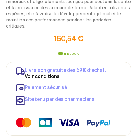
minéraux et oligo-éléments, conçue pour soutenir la santé
et la croissance des animaux de ferme. Adaptée à diverses
espèces, elle favorise le développement optimal et le
maintien des performances pendant les périodes
critiques.
150,54 €
En stock
Livraison gratuite des 69€ d'achat.
×
×
Voir conditions
Connexion
Créer une liste d'envies
Paiement sécurisé
×
Ajouter à ma liste d'envies
Vous devez être connecté pour ajouter des produits à votre
Nom de la liste d'envies
Site tenu par des pharmaciens
liste d'envies.
add_circle_outline
Créer une nouvelle liste
Annuler
Créer une liste d'envies
Annuler
Connexion