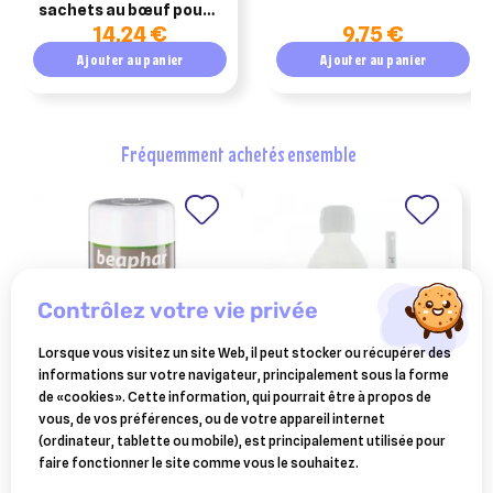
sachets au bœuf pour
hygiène bucco-
14,24 €
9,75 €
chat diabétiques 10 x
dentaire naturelle et
85g
rafraîchissante - 25ml
Ajouter au panier
Ajouter au panier
fréquemment achetés ensemble
contrôlez votre vie privée
Lorsque vous visitez un site Web, il peut stocker ou récupérer des
informations sur votre navigateur, principalement sous la forme
de «cookies». Cette information, qui pourrait être à propos de
BEAPHAR
BOEHRINGER INGELHEIM
vous, de vos préférences, ou de votre appareil internet
beaphar lingette
phosphaluvet gel oral
(ordinateur, tablette ou mobile), est principalement utilisée pour
nettoyante yeux et oreilles
gastrites aigues chien
8,80 €
11,90 €
faire fonctionner le site comme vous le souhaitez.
b/100
flacon 250 gr
Ajouter au panier
Ajouter au panier