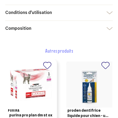
×
Ajouter à ma liste d'envies
Vous devez être connecté pour ajouter des produits à votre
Nom de la liste d'envies
Conditions d'utilisation
liste d'envies.
add_circle_outline
Créer une nouvelle liste
Composition
Annuler
Créer une liste d'envies
Annuler
Connexion
autres produits
PURINA
proden dentifrice
purina pro plan dm st ox
liquide pour chien - une