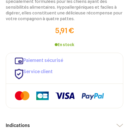
spécialement formulées pour les chiens ayant des
sensibilités alimentaires. Hypoallergéniques et faciles à
digérer, elles constituent une délicieuse récompense pour
votre compagnon à quatre pattes.
5,91 €
En stock
Paiement sécurisé
Service client
×
×
Connexion
Créer une liste d'envies
Indications