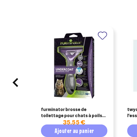
furminator brosse de
twyd
toilettage pour chats à poils
l'es
35,55 €
longs
récu
des
Ajouter au panier