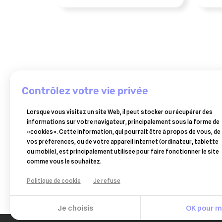
contrôlez votre vie privée
GREEN
Lorsque vous visitez un site Web, il peut stocker ou récupérer des
PEX
informations sur votre navigateur, principalement sous la forme de
cremassyl
«cookies». Cette information, qui pourrait être à propos de vous, de
greenpex
62,61 €
vos préférences, ou de votre appareil internet (ordinateur, tablette
1l
ou mobile), est principalement utilisée pour faire fonctionner le site
Ajouter au panier
comme vous le souhaitez.
Politique de cookie
Je refuse
Je choisis
OK pour mo