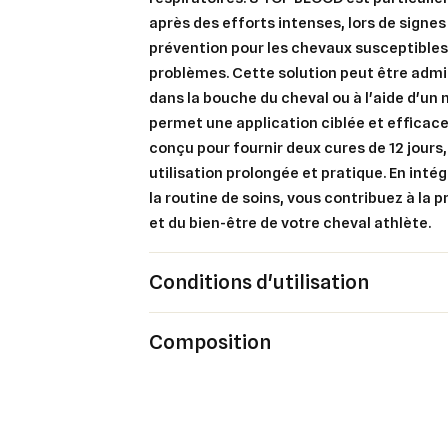
après des efforts intenses, lors de signe
prévention pour les chevaux susceptibles
problèmes. Cette solution peut être adm
dans la bouche du cheval ou à l'aide d'un 
permet une application ciblée et efficace.
conçu pour fournir deux cures de 12 jours
utilisation prolongée et pratique. En int
Cré
la routine de soins, vous contribuez à la 
Co
et du bien-être de votre cheval athlète.
Ajo
Nom d
Vous 
Conditions d'utilisation
add_circle_outline
An
Composition
An