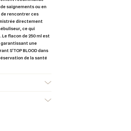
s de saignements ou en
 de rencontrer ces
inistrée directement
nébuliseur, ce qui
 Le flacon de 250 ml est
, garantissant une
égrant S'TOP BLOOD dans
er une liste d'envies
préservation de la santé
nnexion
uter à ma liste d'envies
e la liste d'envies
devez être connecté pour ajouter des produits à votre liste d'envies.
Créer une nouvelle liste
nuler
Connexion
nuler
Créer une liste d'envies