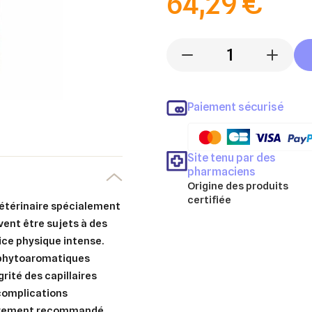
64,29 €
-
+
Paiement sécurisé
Site tenu par des
pharmaciens
Origine des produits
certifiée
étérinaire spécialement
vent être sujets à des
ce physique intense.
s phytoaromatiques
grité des capillaires
 complications
lièrement recommandé