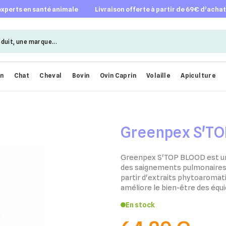
 experts en santé animale
livraison offerte à partir de 69€ d’acha
en
Chat
Cheval
Bovin
Ovin Caprin
Volaille
Apiculture
Greenpex S'T
Greenpex S'TOP BLOOD est une
des saignements pulmonaires 
partir d'extraits phytoaromati
améliore le bien-être des équi
En stock