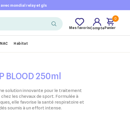
t avec mondial relay et gls
0
Mes favoris
Panier
Compte
NAC
Habitat
OP BLOOD 250ml
 solution innovante pour le traitement
chez les chevaux de sport. Formulée à
ques, elle favorise la santé respiratoire et
dés soumis à un effort intense.