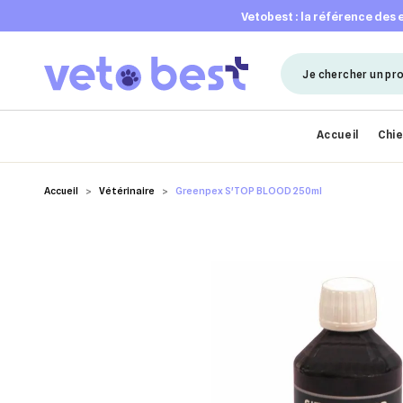
vetobest : la référence des
Accueil
Chi
Accueil
Vétérinaire
Greenpex S'TOP BLOOD 250ml