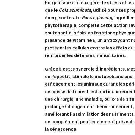
l’organisme à mieux gérer le stress et les
que le
Cola acuminata
, utilisé pour ses pr
énergisantes. Le
Panax ginseng
, ingrédie
phytothérapie, complète cette action rev
soutenant à la fois les fonctions physiques
présence de
vitamine E
, un antioxydant n
protéger les cellules contre les effets du
renforcer les défenses immunitaires.
Grâce à cette synergie d’ingrédients, Met
de l’appétit, stimule le métabolisme én
efficacement les animaux durant les pér
de baisse de tonus. Il est particulièrem
une chirurgie, une maladie, ou lors de sit
prolongé (changement d’environnement, vi
améliorant l’assimilation des nutriments e
ce complément peut également prévenir c
la sénescence.