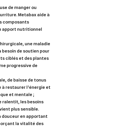
efuse de manger ou
Créer une nouvelle liste
urriture. Metabax aide à
nuler
Connexion
ses composants
nuler
Créer une liste d'envies
n apport nutritionnel
hirurgicale, une maladie
a besoin de soutien pour
s ciblés et des plantes
rme progressive de
le, de baisse de tonus
 à restaurer l’énergie et
ique et mentale ;
 ralentit, les besoins
ient plus sensible.
n douceur en apportant
rçant la vitalité des