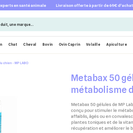
 experts en santé animale
livraison offerte à partir de 69€ d’acha
en
Chat
Cheval
Bovin
Ovin Caprin
Volaille
Apiculture
du chien - MP LABO
Metabax 50 gél
métabolisme d
Metabax 50 gélules de MP Lab
conçu pour stimuler le métabo
affaiblis, âgés ou en convales
plantes toniques et de la vitam
récupération et améliorer le b