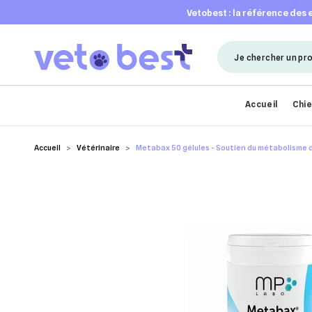
vetobest : la référence des
Accueil
Chi
Accueil
Vétérinaire
Metabax 50 gélules - Soutien du métabolisme 