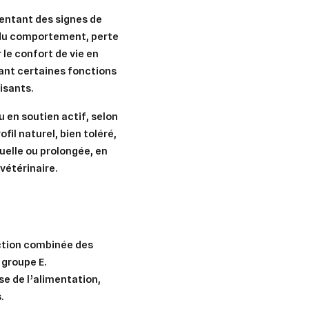
entant des signes de
s du comportement, perte
 le confort de vie en
ant certaines fonctions
isants.
u en soutien actif, selon
fil naturel, bien toléré,
elle ou prolongée, en
vétérinaire.
ction combinée des
 groupe E.
ise de l’alimentation,
.