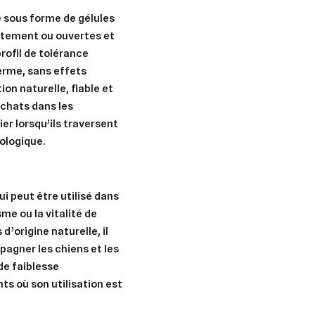
e sous forme de gélules
ctement ou ouvertes et
rofil de tolérance
terme, sans effets
ion naturelle, fiable et
chats dans les
ier lorsqu’ils traversent
iologique.
 peut être utilisé dans
me ou la vitalité de
 d’origine naturelle, il
agner les chiens et les
er une liste d'envies
nnexion
de faiblesse
nts où son utilisation est
uter à ma liste d'envies
e la liste d'envies
devez être connecté pour ajouter des produits à votre liste d'envies.