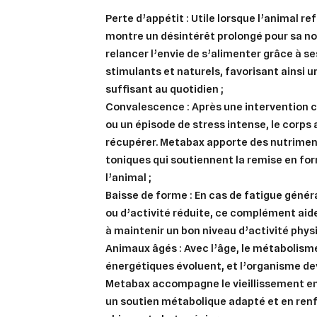
Perte d’appétit :
Utile lorsque l’animal r
add_circle_outline
montre un désintérêt prolongé pour sa no
An
relancer l’envie de s’alimenter grâce à 
An
stimulants et naturels, favorisant ainsi u
suffisant au quotidien ;
Convalescence :
Après une intervention c
ou un épisode de stress intense, le corps 
récupérer. Metabax apporte des nutriment
toniques qui soutiennent la remise en fo
l’animal ;
Baisse de forme :
En cas de fatigue généra
ou d’activité réduite, ce complément aide
à maintenir un bon niveau d’activité phys
Animaux âgés :
Avec l’âge, le métabolisme
énergétiques évoluent, et l’organisme dev
Metabax accompagne le vieillissement e
un soutien métabolique adapté et en renfo