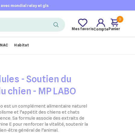
t avec mondial relay et gls
0
Mes favoris
Panier
Compte
NAC
Habitat
ules - Soutien du
u chien - MP LABO
o est un complément alimentaire naturel
lisme et l’appétit des chiens et chats
cence. Sa formule associe des extraits de
ine E pour renforcer la vitalité, soutenir la
ien-être général de l’animal.