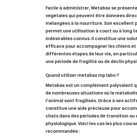
Facile à administrer, Metabax se présent
végétales qui peuvent être données dire
mélangées à la nourriture. Son excellent p
permet une utilisation à court ou à long 
indésirables connus. Il constitue une solut
efficace pour accompagner les chiens et 
différentes étapes de leur vie, en particul
une période de fragilité ou de déclin phys
quand utiliser metabax mp labo ?
Metabax est un complément polyvalent qui
de nombreuses situations où le métabolis
l’animal sont fragilisés. Grâce à ses actifs
constitue une aide précieuse pour accomp
Cré
Co
chats dans des périodes de transition ou 
physiologique. Voici les cas les plus coura
Ajo
Nom d
recommandée :
Vous 