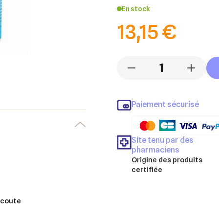
En stock
13,15 €
-
+
Paiement sécurisé
Site tenu par des
pharmaciens
Origine des produits
certifiée
écoute