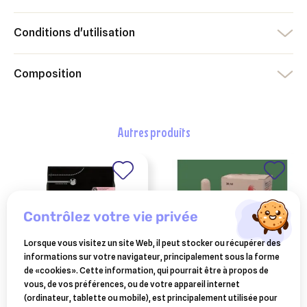
Conditions d'utilisation
Composition
autres produits
contrôlez votre vie privée
Lorsque vous visitez un site Web, il peut stocker ou récupérer des
informations sur votre navigateur, principalement sous la forme
de «cookies». Cette information, qui pourrait être à propos de
vous, de vos préférences, ou de votre appareil internet
PURINA
floratonyl :
(ordinateur, tablette ou mobile), est principalement utilisée pour
purina pro plan chiot
complément