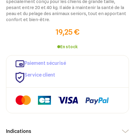
spécialement conçu pour les chiens de grande taille,
pesant entre 20 et 40 kg. Il aide à maintenir la santé de la
peau et du pelage des animaux seniors, tout en apportant
confort et bien-être.
19,25 €
En stock
×
Paiement sécurisé
×
Connexion
Créer une liste d'envies
Service client
×
Ajouter à ma liste d'envies
Vous devez être connecté pour ajouter des produits à votre
Nom de la liste d'envies
liste d'envies.
add_circle_outline
Créer une nouvelle liste
Annuler
Créer une liste d'envies
Annuler
Connexion
Indications